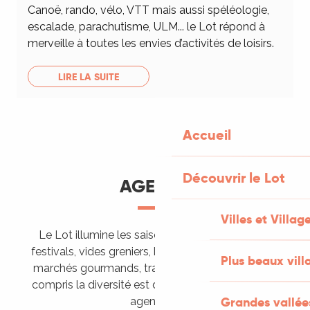
Canoë, rando, vélo, VTT mais aussi spéléologie,
escalade, parachutisme, ULM... le Lot répond à
merveille à toutes les envies d’activités de loisirs.
LIRE LA SUITE
Accueil
Découvrir le Lot
AGENDA
Villes et Villag
Le Lot illumine les saisons de ses animations :
festivals, vides greniers, brocantes, fêtes votives,
Plus beaux vill
marchés gourmands, trails sportifs… Vous l’aurez
compris la diversité est de mise, alors tous à vos
Grandes vallée
agendas !