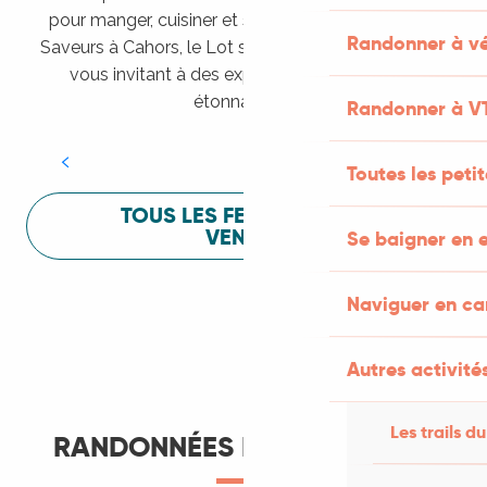
pour manger, cuisiner et s’amuser pendant Lot of
Randonner à vé
Saveurs à Cahors, le Lot sait vous mettre à l’aise en
vous invitant à des expériences sensorielles
Festival Lot of Saveurs
étonnantes !
Randonner à V
LIRE LA SUITE
Toutes les peti
TOUS LES FESTIVALS À
VENIR
Se baigner en e
Naviguer en c
Autres activités
Les trails du
RANDONNÉES ET ITINÉRANCE