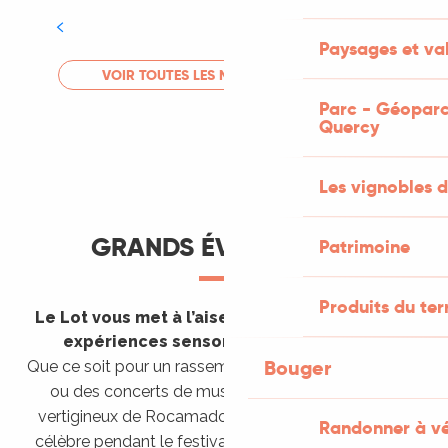
Tout l'agenda
Paysages et val
LIRE LA SUITE
VOIR TOUTES LES MANIFESTATIONS
Parc - Géoparc
Quercy
Les vignobles d
GRANDS ÉVÈNEMENTS
Patrimoine
Produits du ter
Le Lot vous met à l’aise en vous invitant à des
expériences sensorielles étonnantes !
Bouger
Que ce soit pour un rassemblement de montgolfières
ou des concerts de musique sacrée dans le site
vertigineux de Rocamadour, pour écouter un opéra
Randonner à v
célèbre pendant le festival de Saint-Céré ou encore