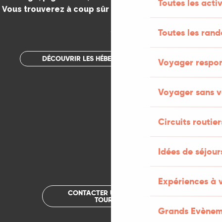
Toutes les activ
Vous trouverez à coup sûr votre bonheur dans le Lot.
.
Toutes les ran
DÉCOUVRIR LES HÉBERGEMENTS INSOLITES
Voyager respo
Voyager sans v
Circuits routier
Idées de séjou
Expériences à 
CONTACTER UN OFFICE DE
TOURISME
Grands Evènem