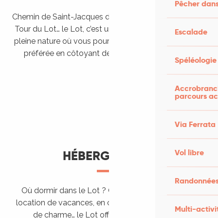
Pêcher dans
Chemin de Saint-Jacques de Compostelle, Véloroutes,
Tour du Lot… le Lot, c’est une véritable destination de
Escalade
pleine nature où vous pourrez pratiquer votre activité
préférée en côtoyant des paysages grandioses.
Spéléologie
Randonner en itinérance
Le Lot en car et en train
Balades et randonnées
Accrobranch
parcours ac
Via Ferrata
Vol libre
HÉBERGEMENTS
Randonnées
Où dormir dans le Lot ? Chez l’habitant, dans une
location de vacances, en camping, ou dans un hôtel
Multi-activi
de charme… le Lot offre des hébergements