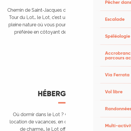
Pêcher dans
Chemin de Saint-Jacques de Compostelle, Véloroutes,
Tour du Lot… le Lot, c’est une véritable destination de
Escalade
pleine nature où vous pourrez pratiquer votre activité
préférée en côtoyant des paysages grandioses.
Spéléologie
Randonner en itinérance
Le Lot en car et en train
Balades et randonnées
Accrobranch
parcours ac
Via Ferrata
Vol libre
HÉBERGEMENTS
Randonnées
Où dormir dans le Lot ? Chez l’habitant, dans une
location de vacances, en camping, ou dans un hôtel
Multi-activi
de charme… le Lot offre des hébergements