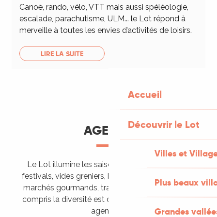
Canoë, rando, vélo, VTT mais aussi spéléologie,
escalade, parachutisme, ULM... le Lot répond à
merveille à toutes les envies d’activités de loisirs.
LIRE LA SUITE
Accueil
Découvrir le Lot
AGENDA
Villes et Villag
Le Lot illumine les saisons de ses animations :
festivals, vides greniers, brocantes, fêtes votives,
Plus beaux vill
marchés gourmands, trails sportifs… Vous l’aurez
compris la diversité est de mise, alors tous à vos
Grandes vallée
agendas !