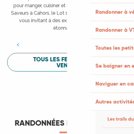
pour manger, cuisiner et s’amuser pendant Lot of
Randonner à vé
Saveurs à Cahors, le Lot sait vous mettre à l’aise en
vous invitant à des expériences sensorielles
Festival Lot of Saveurs
étonnantes !
Randonner à V
LIRE LA SUITE
Toutes les peti
TOUS LES FESTIVALS À
VENIR
Se baigner en e
Naviguer en c
Autres activités
Les trails du
RANDONNÉES ET ITINÉRANCE