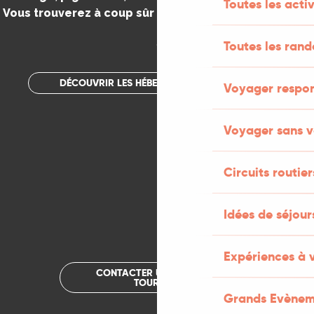
Toutes les activ
Vous trouverez à coup sûr votre bonheur dans le Lot.
.
Toutes les ran
DÉCOUVRIR LES HÉBERGEMENTS INSOLITES
Voyager respo
Voyager sans v
Circuits routier
Idées de séjou
Expériences à 
CONTACTER UN OFFICE DE
TOURISME
Grands Evènem