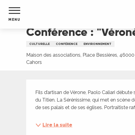
Aller
Accueil
Conférence : "Véronèse, le triomphe de 
au
contenu
MENU
principal
Conférence : "Véron
NTS
MENTS
CULTURELLE
CONFÉRENCE
ENVIRONNEMENT
S
URS
Maison des associations, Place Bessières, 46000
Cahors
Description
du Lot
dans
Fils d’artisan de Vérone, Paolo Caliari débute 
s le
du Titien. La Sérénissime, qui met en scène déco
de ses palais et de ses églises. Portraitiste r
Lire la suite
e