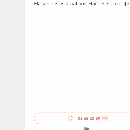
Maison des associations, Place Bessières, 4
ages
es
es
05 65 20 89
▒▒