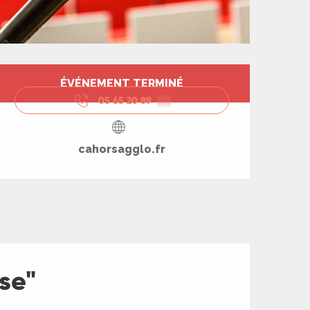
Ouverture et coord
ÉVÉNEMENT TERMINÉ
05 65 20 89
▒▒
cahorsagglo.fr
se"