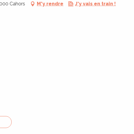
6000 Cahors
M'y rendre
J'y vais en train !