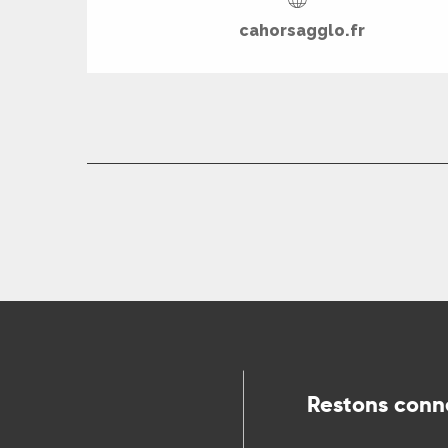
cahorsagglo.fr
R
ts
rs
ns
ue
Restons conn