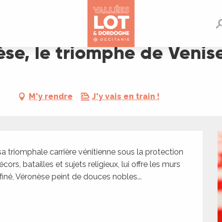
Venise"
èse, le triomphe de Venis
M'y rendre
J'y vais en train !
sa triomphale carrière vénitienne sous la protection 
rs, batailles et sujets religieux, lui offre les murs 
affiné, Véronèse peint de douces nobles...