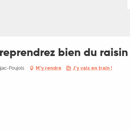
reprendrez bien du raisin
jac-Poujols
M'y rendre
J'y vais en train !