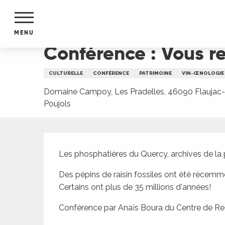
Aller
Accueil
Conférence : Vous reprendrez bien du rai
au
contenu
MENU
principal
Conférence : Vous re
NTS
MENTS
CULTURELLE
CONFÉRENCE
PATRIMOINE
VIN-ŒNOLOGIE
S
URS
Domaine Campoy, Les Pradelles, 46090 Flaujac-
Poujols
Description
du Lot
dans
Les phosphatières du Quercy, archives de la
s le
Des pépins de raisin fossiles ont été récemm
Certains ont plus de 35 millions d'années!
Conférence par Anaïs Boura du Centre de Rec
e