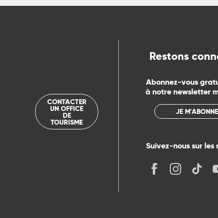
ue
Restons conn
Abonnez-vous grat
à notre newsletter 
CONTACTER
UN OFFICE
JE M'ABONNE
DE
TOURISME
Suivez-nous sur les 
its
r