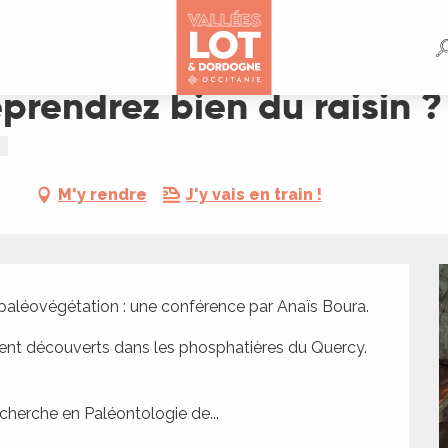
sin ?
prendrez bien du raisin ?
M'y rendre
J'y vais en train !
 paléovégétation : une conférence par Anaïs Boura.
ent découverts dans les phosphatières du Quercy. 
herche en Paléontologie de...