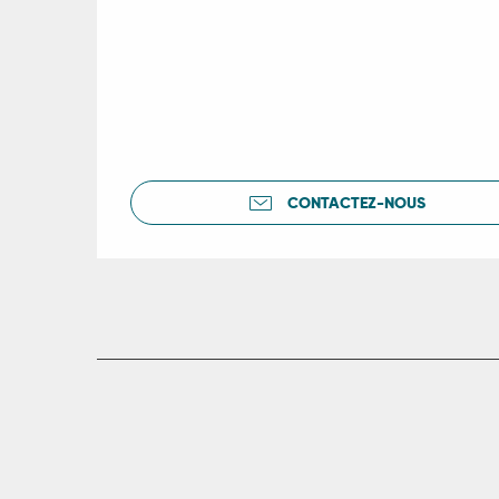
CONTACTEZ-NOUS
R
ts
rs
ns