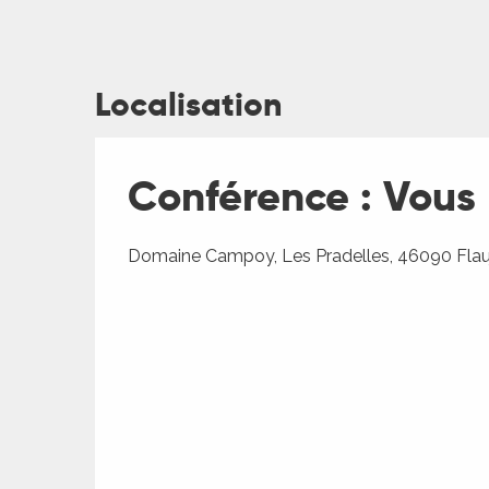
Localisation
ages
Conférence : Vous 
es
Domaine Campoy, Les Pradelles, 46090 Flau
es