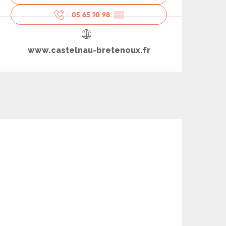
05 65 10 98
▒▒
www.castelnau-bretenoux.fr