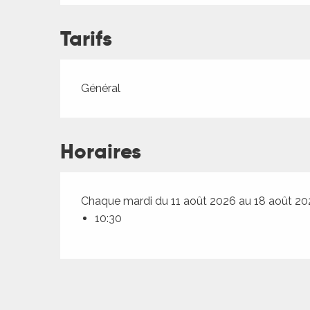
ches,
 et
Tarifs
car
ues
Tarifs 2026
Général
a
ents
es
Horaires
ents
es
ités
Chaque mardi du 11 août 2026 au 18 août 2
ames
10:30
piste
 faire