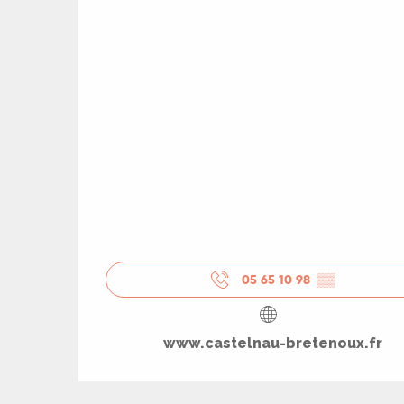
05 65 10 98
▒▒
R
www.castelnau-bretenoux.fr
ts