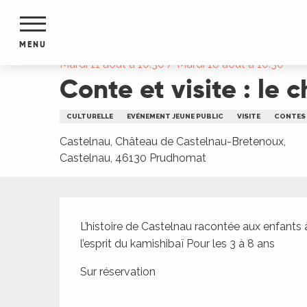
Aller
Accueil
Conte et visite : le chant des cailloux
au
contenu
MENU
principal
Mardi 11 août à 10:30 / Mardi 18 août à 10:30
Conte et visite : le 
NTS
MENTS
S
CULTURELLE
EVÉNEMENT JEUNE PUBLIC
VISITE
CONTES
URS
Castelnau, Château de Castelnau-Bretenoux,
Castelnau, 46130 Prudhomat
du Lot
Description
dans
s le
L’histoire de Castelnau racontée aux enfants 
l’esprit du kamishibaï Pour les 3 à 8 ans
Sur réservation
e