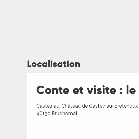
Localisation
ages
Conte et visite : l
es
es
Castelnau, Château de Castelnau-Bretenoux,
46130 Prudhomat