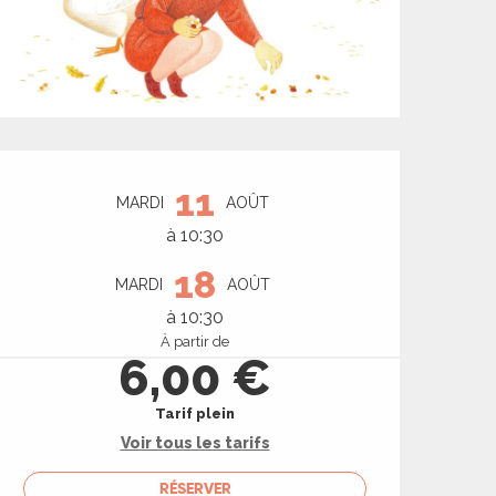
Ouverture et coord
11
MARDI
AOÛT
à 10:30
18
MARDI
AOÛT
à 10:30
À partir de
6,00 €
Tarif plein
Voir tous les tarifs
RÉSERVER