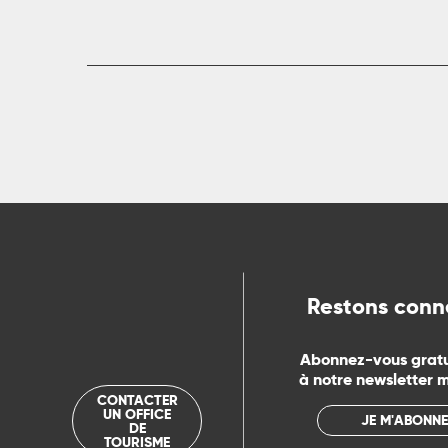
rs
ns
ue
Restons conn
Abonnez-vous grat
à notre newsletter 
CONTACTER
UN OFFICE
JE M'ABONNE
DE
TOURISME