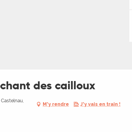
e chant des cailloux
 Castelnau,
M'y rendre
J'y vais en train !