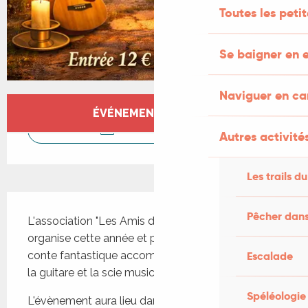
Toutes les peti
Se baigner en e
Naviguer en c
Ouverture et coordonnées
ÉVÉNEMENT TERMINÉ
CONTACTEZ-NOUS
Autres activités
Les trails du
Description
Pêcher dans
L'association "Les Amis de l'Eglise de CAMY " 
organise cette année et pour la première fois un 
Escalade
conte fantastique accompagné musicalement à 
la guitare et la scie musicale .
Spéléologie
L'évènement aura lieu dans l'enceinte de la petite 