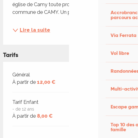
église de Camy toute proche de LUZECH dans la 
Accrobranch
commune de CAMY. Un parking...
parcours ac
Lire la suite
Via Ferrata
Vol libre
Tarifs
Randonnées
Tarifs 2026
Général
À partir de
12,00 €
Multi-activi
Tarif Enfant
Escape game
- de 12 ans
À partir de
8,00 €
Top 10 des a
famille