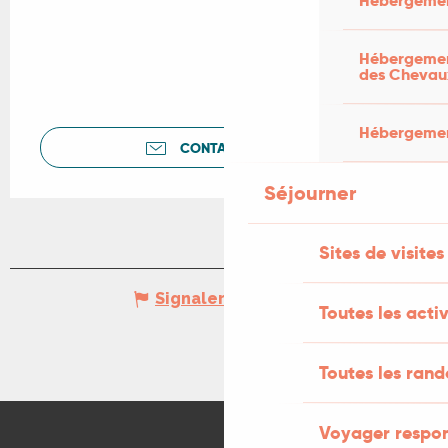
Hébergemen
Hébergement
des Chevau
Hébergement
CONTACTEZ-NOUS
Séjourner
Sites de visites
Signaler une erreur
Toutes les activ
Toutes les ran
Voyager respo