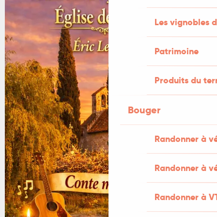
Les vignobles d
Patrimoine
Produits du ter
Bouger
Randonner à v
Randonner à vé
Randonner à V