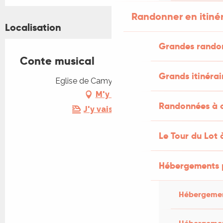
Randonner en itiné
Localisation
Grandes rando
Conte musical
Grands itinérai
Eglise de Camy, 46140 Luzech
M'y rendre
Randonnées à c
J'y vais en train !
Le Tour du Lot 
Hébergements 
Hébergemen