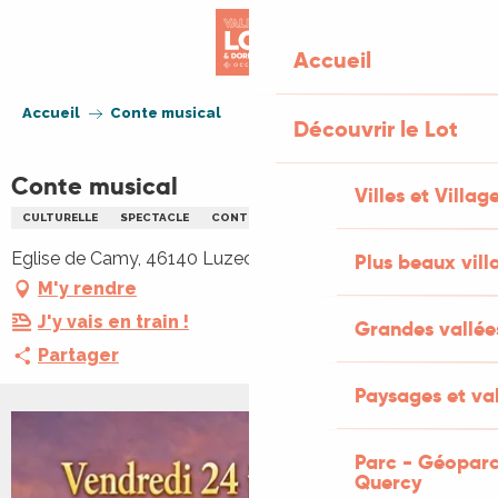
Aller
au
Accueil
contenu
principal
Accueil
Conte musical
Découvrir le Lot
Conte musical
Villes et Villag
CULTURELLE
SPECTACLE
CONTES
MUSIQUE
Eglise de Camy, 46140 Luzech
Plus beaux vill
M'y rendre
J'y vais en train !
Grandes vallée
Partager
Paysages et val
Parc - Géoparc
Quercy