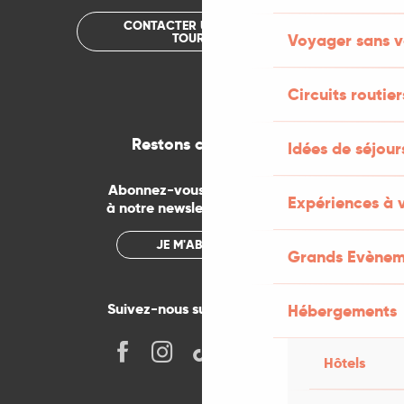
CONTACTER UN OFFICE DE
TOURISME
Voyager sans v
Circuits routier
Restons connectés
Idées de séjou
Abonnez-vous gratuitement
Expériences à 
à notre newsletter mensuelle
JE M'ABONNE
Grands Evènem
Suivez-nous sur les réseaux !
Hébergements
Hôtels