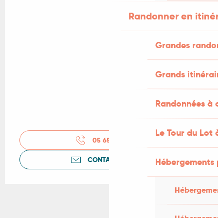
Randonner en itiné
Grandes rando
Grands itinérai
Randonnées à c
Le Tour du Lot 
05 65 41 30
▒▒
CONTACTEZ-NOUS
Hébergements 
Hébergemen