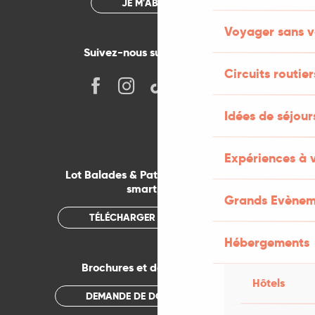
JE M'ABONNE
Voyager sans v
Suivez-nous sur les réseaux !
Circuits routier
Idées de séjou
Expériences à 
Lot Balades & Patrimoines sur votre
smartphone
Grands Evènem
TÉLÉCHARGER L'APPLICATION
Hébergements
Brochures et documentations
Hôtels
DEMANDE DE DOCUMENTATION