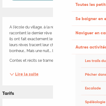
Toutes les peti
Se baigner en e
Description
A l'école du village, à la récré, Paul et Virginie se 
Naviguer en c
racontent le dernier rêve de leur nuit. Ce matin-là, 
ils ont fait exactement le même rêve ! Désormais, 
leurs rêves tracent leur chemin de vie avec joie et 
Autres activités
bonheur... Mais une nuit... le même cauchemar.
Contes et récits se trament, se tressent, se...
Les trails du
Lire la suite
Pêcher dans
Escalade
Tarifs
Spéléologie