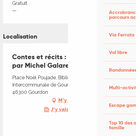
Tarifs 2026
Gratuit
—
Accrobranch
parcours ac
Via Ferrata
Localisation
Vol libre
Contes et récits : le septième rêve
par Michel Galaret
Randonnées
Place Noël Poujade, Bibliothèque
Intercommunale de Gourdon, Place Noël Poujade,
Multi-activi
46300 Gourdon
M'y rendre
Escape game
J'y vais en train !
Top 10 des a
famille