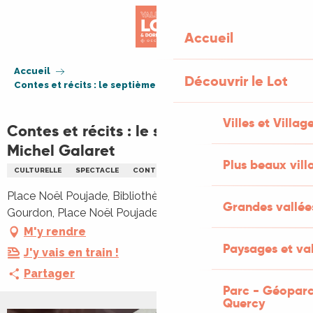
Aller
au
Accueil
contenu
principal
Accueil
Découvrir le Lot
Contes et récits : le septième rêve par Michel Galaret
Villes et Villag
Contes et récits : le septième rêve par
Michel Galaret
Plus beaux vill
CULTURELLE
SPECTACLE
CONTES
ENFANTS
FAMILLE
Place Noël Poujade, Bibliothèque Intercommunale de
Grandes vallée
Gourdon, Place Noël Poujade, 46300 Gourdon
M'y rendre
Paysages et val
J'y vais en train !
Partager
Parc - Géoparc
Quercy