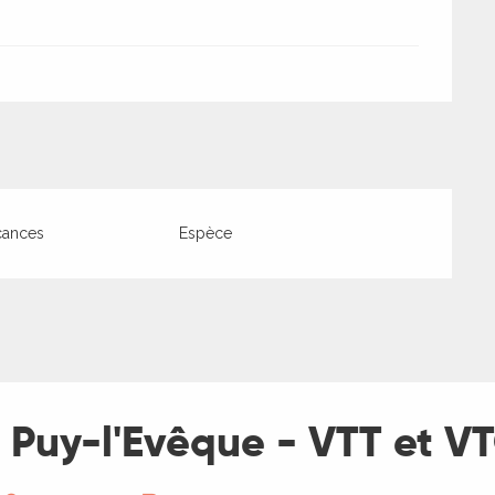
cances
Espèce
 Puy-l'Evêque - VTT et V