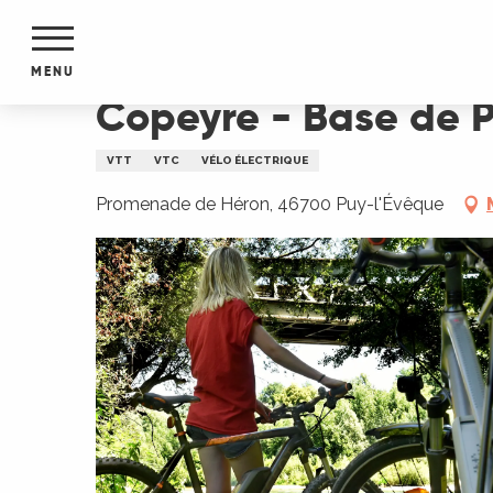
Aller
Accueil
Copeyre - Base de Puy-l'Evêque - VTT e
au
contenu
MENU
principal
Copeyre - Base de P
NTS
MENTS
VTT
VTC
VÉLO ÉLECTRIQUE
S
URS
Promenade de Héron, 46700 Puy-l'Évêque
du Lot
dans
s le
e