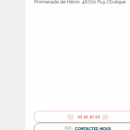
Promenade de Héron, 46700 Puy-l'Évêque
05 65 20 03
▒▒
CONTACTEZ-NOUS