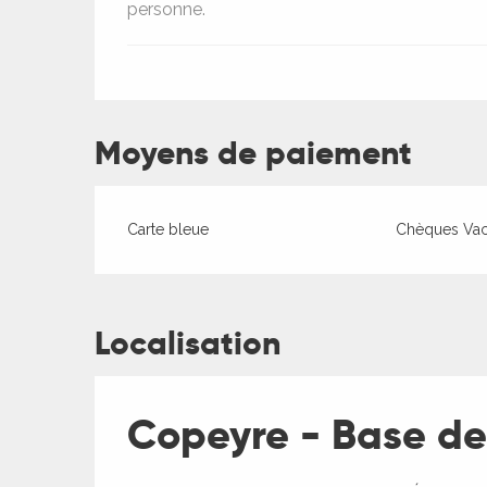
personne.
Moyens de paiement
ages
Carte bleue
Chèques Va
es
es
Localisation
Copeyre - Base de