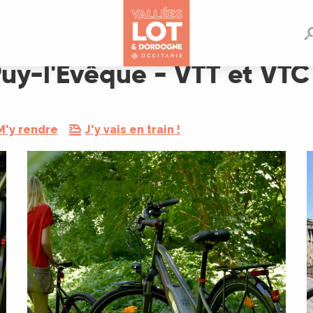
t VTC
uy-l'Evêque - VTT et VTC
M'y rendre
J'y vais en train !