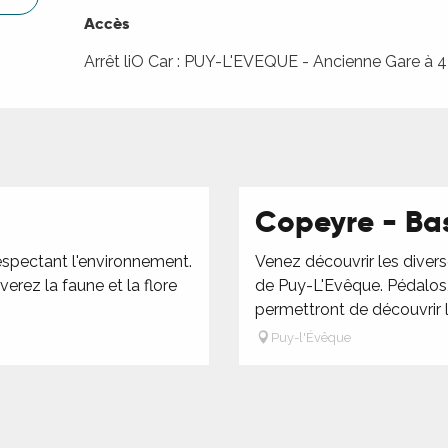
Accès
Accès
Arrêt liO Car : PUY-L'EVEQUE - Ancienne Gare à
Copeyre - Ba
espectant l'environnement.
Venez découvrir les divers
erez la faune et la flore
de Puy-L'Evêque. Pédalos
permettront de découvrir la
Puy-l'Évêque