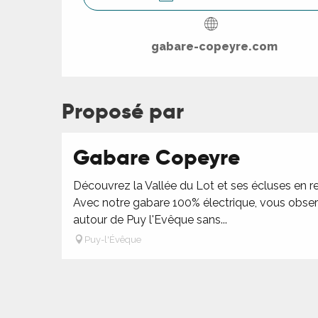
R
gabare-copeyre.com
ts
Proposé par
rs
Gabare Copeyre
ns
Découvrez la Vallée du Lot et ses écluses en r
ue
Avec notre gabare 100% électrique, vous observ
autour de Puy l'Evêque sans...
Puy-l'Évêque