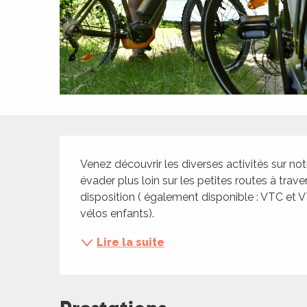
ches,
 et
car
ues
a
ents
Description
es
Venez découvrir les diverses activités sur no
ents
évader plus loin sur les petites routes à trav
es
ités
disposition ( également disponible : VTC et V
vélos enfants).
ames
piste
Lire la suite
 faire