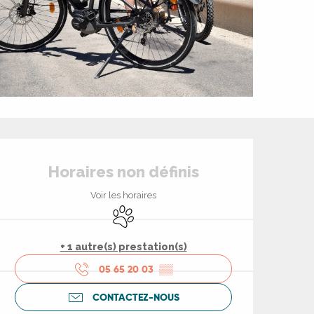
Ouverture et coord
Horaires non définis
Voir les horaires
Animaux acceptés
+ 1 autre(s) prestation(s)
05 65 20 03
▒▒
CONTACTEZ-NOUS