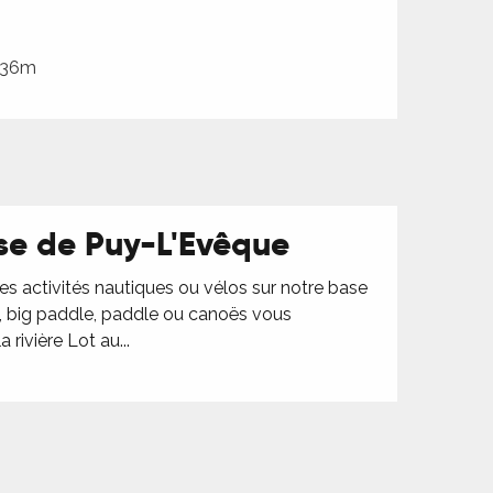
 436m
se de Puy-L'Evêque
es activités nautiques ou vélos sur notre base
, big paddle, paddle ou canoës vous
 rivière Lot au...