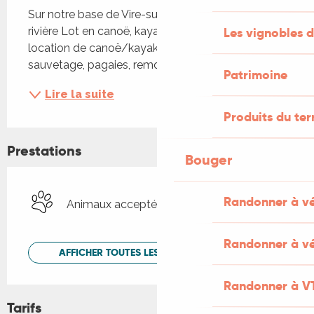
Sur notre base de Vire-sur-Lot, venez découvrir la 
Les vignobles d
rivière Lot en canoë, kayak ou en paddle. La 
location de canoë/kayak comprend gilets de 
sauvetage, pagaies, remontée en bus.
Patrimoine
Lire la suite
Produits du ter
Prestations
Bouger
Randonner à v
Animaux acceptés
Randonner à vé
AFFICHER TOUTES LES PRESTATIONS
Randonner à V
Tarifs