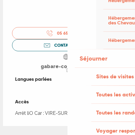
Hébergemen
Hébergement
des Chevau
05 65 20 03
▒▒
Hébergement
CONTACTEZ-NOUS
Séjourner
gabare-copeyre.com
Sites de visites
Langues parlées
Langues parlées
Toutes les activ
Accès
Accès
Toutes les ran
Arrêt liO Car : VIRE-SUR-LOT - Bourg à 230m
Voyager respo