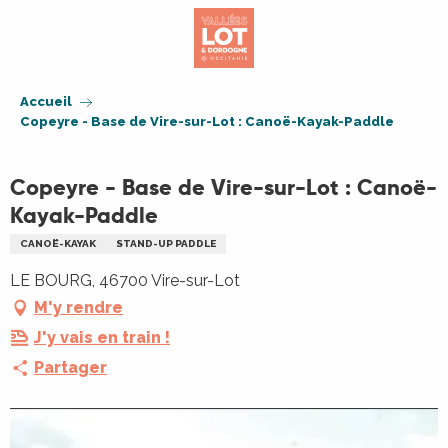
Aller
au
contenu
principal
Accueil
Copeyre - Base de Vire-sur-Lot : Canoë-Kayak-Paddle
Copeyre - Base de Vire-sur-Lot : Canoë-
Kayak-Paddle
CANOË-KAYAK
STAND-UP PADDLE
LE BOURG, 46700 Vire-sur-Lot
M'y rendre
J'y vais en train !
Partager