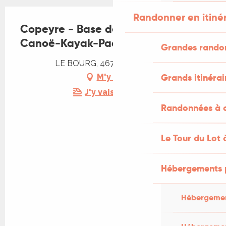
Randonner en itiné
Copeyre - Base de Vire-sur-Lot :
Canoë-Kayak-Paddle
Grandes rando
LE BOURG, 46700 Vire-sur-Lot
Grands itinérai
M'y rendre
J'y vais en train !
Randonnées à c
Le Tour du Lot 
Hébergements 
Hébergemen