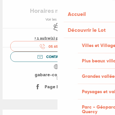
Ouverture et coordonnées
Horaires non définis
Accueil
Voir les horaires
Animaux acceptés
Découvrir le Lot
+ 1 autre(s) prestation(s)
Villes et Villag
05 65 20 03
▒▒
CONTACTEZ-NOUS
Plus beaux vill
gabare-copeyre.com
Grandes vallée
Page Facebook
Paysages et val
Parc - Géoparc
Quercy
Description