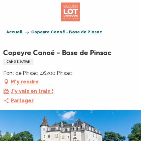
Aller
au
contenu
principal
Accueil
Copeyre Canoë - Base de Pinsac
Copeyre Canoë - Base de Pinsac
CANOË-KAYAK
Pont de Pinsac, 46200 Pinsac
M'y rendre
J'y vais en train !
Partager