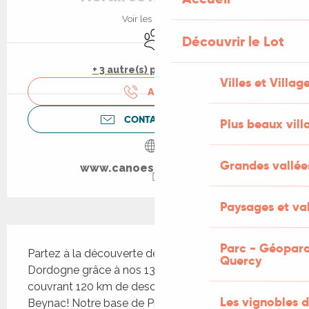
Voir les horaires
Animaux acceptés
Découvrir le Lot
+ 3 autre(s) prestation(s)
Villes et Villag
APPELER
CONTACTEZ-NOUS
Plus beaux vill
Grandes vallée
www.canoes-dordogne.fr
Paysages et val
Description
Parc - Géoparc
Partez à la découverte de la Vallée de la 
Quercy
Dordogne grâce à nos 13 bases de canoës 
couvrant 120 km de descente, d'Argentat à 
Les vignobles d
Beynac! Notre base de Pinsac vous accueille 7 