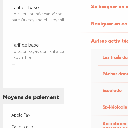
Se baigner en e
Tarifs 2026
Tarif de base
Location journée canoë/personne, donnant accès au
parc Quercyland et Labyrinthe
Naviguer en c
—
Autres activités
Tarif de base
Location kayak donnant accès au parc Quercyland et
Les trails du
Labyrinthe
—
Pêcher dans
Escalade
Moyens de paiement
Spéléologie
Apple Pay
Accrobranch
Carte bleue