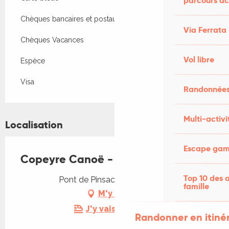
parcours ac
Chèques bancaires et postaux
Via Ferrata
Chèques Vacances
Vol libre
Espèce
Visa
Randonnées
Multi-activi
Localisation
Escape game
Copeyre Canoë - Base de Pinsac
Top 10 des a
Pont de Pinsac, 46200 Pinsac
famille
M'y rendre
J'y vais en train !
Randonner en itiné