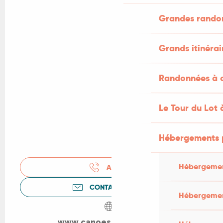
Grandes rando
Grands itinérai
Randonnées à c
Le Tour du Lot 
Hébergements 
Hébergemen
APPELER
CONTACTEZ-NOUS
Hébergemen
www.canoes-dordogne.fr