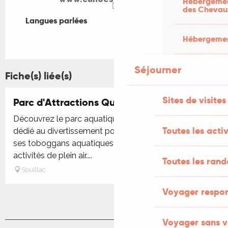
Hébergement
des Chevau
Langues parlées
Langues parlées
Hébergement
Séjourner
Fiche(s) liée(s)
Sites de visites
Parc d'Attractions Quercyland
Découvrez le parc aquatique Quercyland, un espace
Toutes les activ
dédié au divertissement pour toute la famille avec
ses toboggans aquatiques, piscines et nombreuses
activités de plein air....
Toutes les ran
Souillac
Voyager respo
Voyager sans v