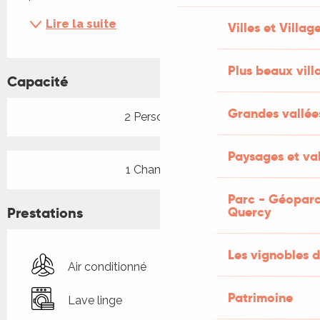
Lire la suite
Villes et Villag
Plus beaux vill
Capacité
Grandes vallée
2 Personne(s)
Paysages et val
1 Chambre(s)
Parc - Géoparc
Prestations
Quercy
Les vignobles d
Air conditionné
Patrimoine
Lave linge