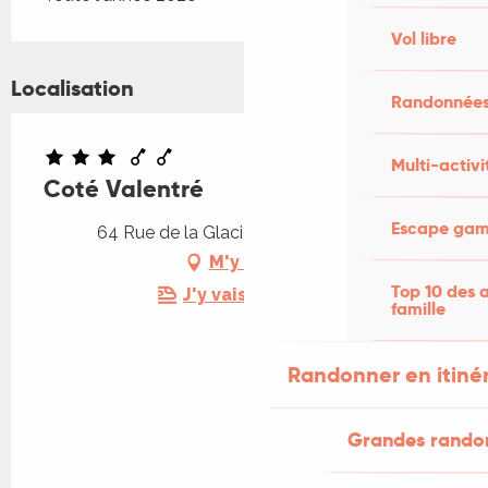
Vol libre
Localisation
Randonnées
Multi-activi
Coté Valentré
Escape game
64 Rue de la Glacière, 46000 Cahors
M'y rendre
Top 10 des a
J'y vais en train !
famille
Randonner en itiné
Grandes rando