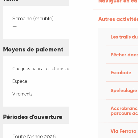
Naviguer en c
Tarifs 2026
Autres activités
Semaine (meublé)
—
Les trails du
Moyens de paiement
Pêcher dans
Chèques bancaires et postaux
Escalade
Espèce
Spéléologie
Virements
Accrobranch
parcours ac
Périodes d'ouverture
Via Ferrata
Toute l'année 2026