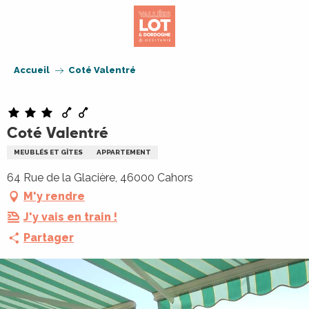
Aller
au
contenu
principal
Accueil
Coté Valentré
Coté Valentré
MEUBLÉS ET GÎTES
APPARTEMENT
64 Rue de la Glacière, 46000 Cahors
M'y rendre
J'y vais en train !
Partager