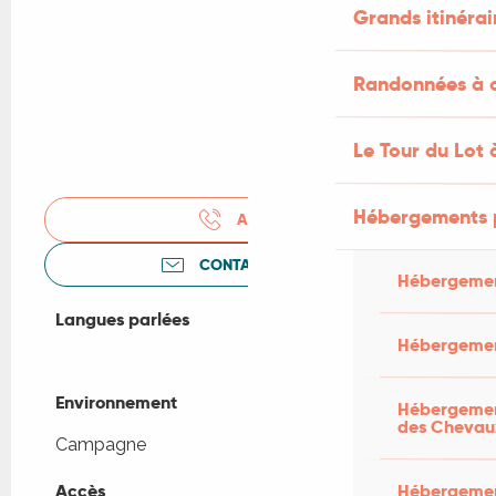
Grands itinérai
Randonnées à c
Le Tour du Lot 
Hébergements 
APPELER
CONTACTEZ-NOUS
Hébergemen
Langues parlées
Langues parlées
Hébergemen
Environnement
Environnement
Hébergement
des Chevau
Campagne
Accès
Accès
Hébergement