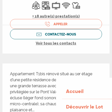
Air conditionné
Lave linge
Télévision
WiFi
Draps et linge
+ 18 autre(s) prestation(s)
APPELER
CONTACTEZ-NOUS
Voir tous les contacts
Description
Appartement T1bis rénové situé au 1er étage 
d'une petite résidence de caractère. Il s'ouvre sur 
une grande terrasse avec salon de jardin et vue 
Accueil
privilégiée sur le Pont Valentré, le Lot et son 
écluse (léger fond sonore lié à l'eau et à une 
micro-centrale), sa chaussée, la navigation de 
Découvrir le Lot
plaisance et...