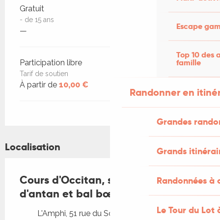
Gratuit
- de 15 ans
Escape game
—
Top 10 des a
famille
Participation libre
Tarif de soutien
À partir de
10,00 €
Randonner en itiné
Grandes rando
Localisation
Grands itinérai
Cours d'Occitan, soirée conte
Randonnées à c
d'antan et bal bœuf à l'Amphi !
Le Tour du Lot 
L'Amphi, 51 rue du Sol, 46230 Lalbenque