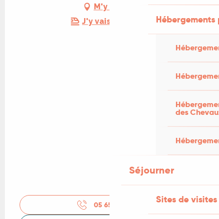
M'y rendre
Hébergements 
J'y vais en train !
Hébergemen
Hébergemen
Hébergement
des Chevau
Hébergement
Séjourner
Sites de visites
05 65 31 61
▒▒