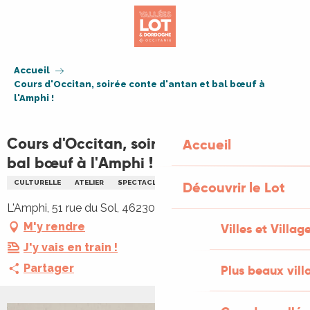
Aller
au
contenu
principal
Accueil
Cours d'Occitan, soirée conte d'antan et bal bœuf à
l'Amphi !
Cours d'Occitan, soirée conte d'antan et
Accueil
bal bœuf à l'Amphi !
CULTURELLE
ATELIER
SPECTACLE
CONTES
Découvrir le Lot
L'Amphi, 51 rue du Sol, 46230 Lalbenque
M'y rendre
Villes et Villag
J'y vais en train !
Partager
Plus beaux vill