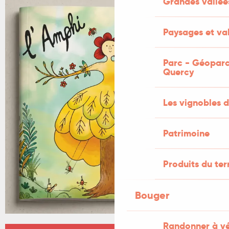
Grandes vallée
Paysages et val
Parc - Géoparc
Quercy
Les vignobles d
Patrimoine
Produits du ter
Bouger
Randonner à v