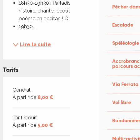
18h30-19h30 : Parladissa : Raconter une 
Pêcher dans
histoire, chanter, écouter, dialoguer, lire un 
poème en occitan ! Ouvert à tous
Escalade
19h30...
Spéléologie
Lire la suite
Accrobranch
parcours ac
Tarifs
Via Ferrata
Tarifs 2026
Général
À partir de
8,00 €
Vol libre
Tarif réduit
Randonnées
À partir de
5,00 €
Multi-activi