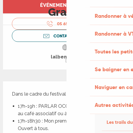
Ouverture et coordonnées
ÉVÉNEMENT TERMINÉ
Gratuit
Randonner à vé
05 65 31 61
▒▒
Randonner à V
CONTACTEZ-NOUS
Toutes les peti
lalbenque.fr
Se baigner en e
Description
Naviguer en c
Dans le cadre du festival Estiv’Oc engrunat.
Autres activités
17h-19h : PARLAR OCCITAN : ouvert à tous/ 
au café associatif ou à la Halle
17h-18h30 : Mon premier cours d’Occitan : 
Les trails du
Ouvert à tous.