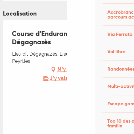
Accrobranch
Localisation
parcours ac
Course d'Endurance Équestre du
Via Ferrata
Dégagnazès
Vol libre
Lieu dit Dégagnazès, Lieu dit Dégagnazès, 46310
Peyrilles
Randonnées
M'y rendre
J'y vais en train !
Multi-activi
Escape game
Top 10 des a
famille