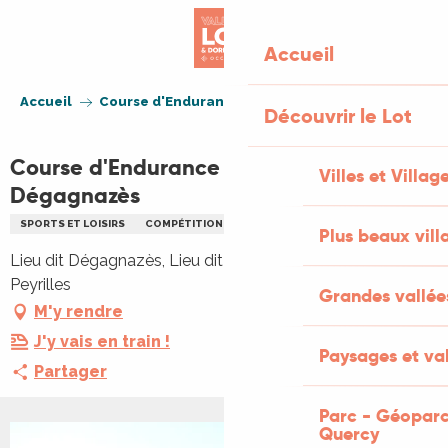
Aller
au
Accueil
contenu
principal
Accueil
Course d'Endurance Équestre du Dégagnazès
Découvrir le Lot
Course d'Endurance Équestre du
Villes et Villag
Dégagnazès
SPORTS ET LOISIRS
COMPÉTITION SPORTIVE
CHEVAL
REPAS
Plus beaux vill
Lieu dit Dégagnazès, Lieu dit Dégagnazès, 46310
Peyrilles
Grandes vallée
M'y rendre
J'y vais en train !
Paysages et val
Partager
Parc - Géoparc
Quercy