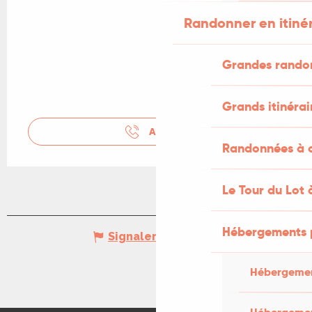
Randonner en itiné
Grandes rando
Grands itinérai
APPELER
Randonnées à c
Le Tour du Lot 
Hébergements 
Signaler une erreur
Hébergemen