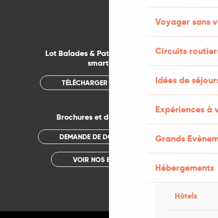
Voyager sans v
Circuits routier
Lot Balades & Patrimoines sur votre
smartphone
Idées de séjou
TÉLÉCHARGER L'APPLICATION
Expériences à 
Brochures et documentations
DEMANDE DE DOCUMENTATION
Grands Evènem
VOIR NOS BROCHURES
Hébergements
Hôtels