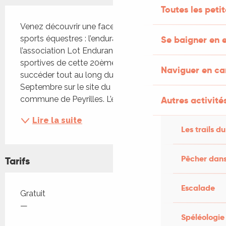
Toutes les peti
Description
Venez découvrir une facette méconnue des 
sports équestres : l’endurance. Organisées par 
Se baigner en e
l’association Lot Endurance Team, les épreuves 
sportives de cette 20ème édition vont se 
Naviguer en c
succéder tout au long du week-end du 20 et 21 
Septembre sur le site du Dégagnazes, sur la 
commune de Peyrilles. L’endurance...
Autres activités
Lire la suite
Les trails du
Pêcher dans
Tarifs
Escalade
Tarifs 2026
Gratuit
—
Spéléologie