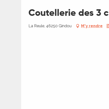
Coutellerie des 3 
ages
La Reule, 46250 Gindou
M'y rendre
es
es