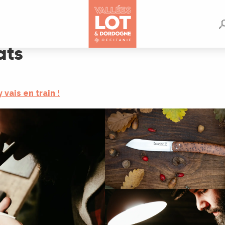
ats
y vais en train !