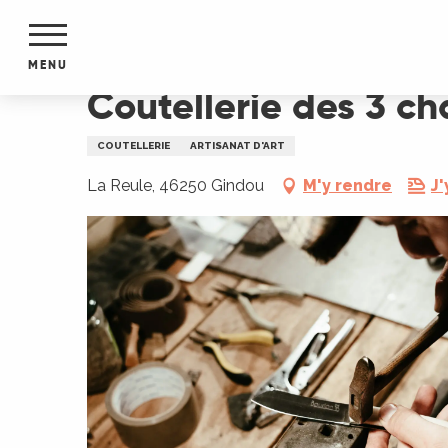
Aller
Accueil
Coutellerie des 3 chats
au
contenu
MENU
principal
Coutellerie des 3 ch
NTS
MENTS
COUTELLERIE
ARTISANAT D'ART
S
URS
La Reule, 46250 Gindou
M'y rendre
J'
du Lot
dans
s le
e