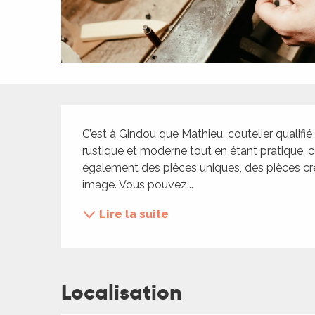
ches,
 et
car
ues
a
Description
ents
C’est à Gindou que Mathieu, coutelier qualifié
es
rustique et moderne tout en étant pratique, c
également des pièces uniques, des pièces cr
ents
image. Vous pouvez...
es
ités
Lire la suite
ames
piste
 faire
Localisation