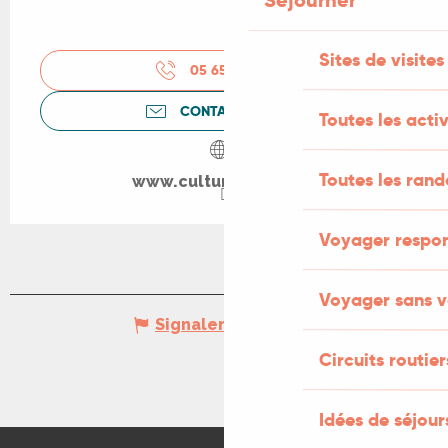
Séjourner
Sites de visites
05 65 34 38
▒▒
CONTACTEZ-NOUS
Toutes les activ
Toutes les ran
www.culturevelo.com
Voyager respo
Voyager sans v
Signaler une erreur
Circuits routier
Idées de séjou