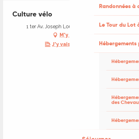
Randonnées à c
Culture vélo
Le Tour du Lot 
1 ter Av. Joseph Loubet, 46100 Figeac
M'y rendre
Hébergements 
J'y vais en train !
Hébergemen
Hébergemen
Hébergement
des Chevau
Hébergement