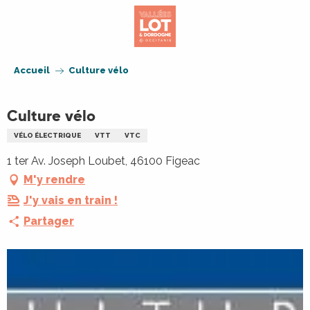
Aller
au
contenu
principal
Accueil
Culture vélo
Culture vélo
VÉLO ÉLECTRIQUE
VTT
VTC
1 ter Av. Joseph Loubet, 46100 Figeac
M'y rendre
J'y vais en train !
Partager