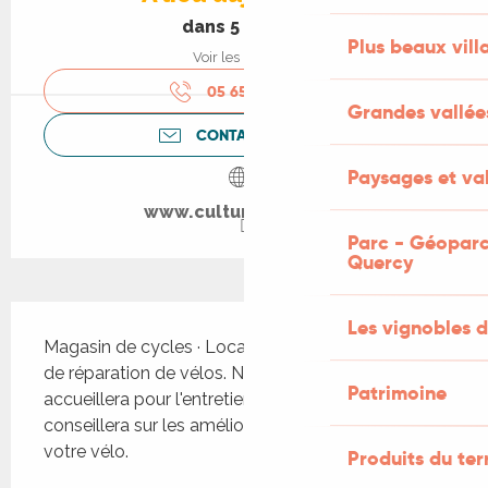
dans 5 heures
Plus beaux vill
Voir les horaires
05 65 34 38
▒▒
Grandes vallée
CONTACTEZ-NOUS
Paysages et val
www.culturevelo.com
Parc - Géoparc
Quercy
Description
Les vignobles d
Magasin de cycles · Location de vélos · Service 
de réparation de vélos. Notre service atelier vous 
Patrimoine
accueillera pour l'entretien, les réparations et vous 
conseillera sur les améliorations à apporter à 
votre vélo.
Produits du ter