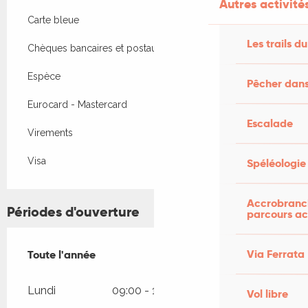
Autres activités
Carte bleue
Les trails du
Chèques bancaires et postaux
Espèce
Pêcher dans
Eurocard - Mastercard
Escalade
Virements
Visa
Spéléologie
Accrobranch
Périodes d'ouverture
parcours ac
Via Ferrata
Toute l'année
Toute l'année
Lundi
09:00 - 12:00
14:00 - 19:00
Vol libre