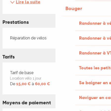
Lire la suite
Bouger
Prestations
Randonner à v
Randonner à vé
Réparation de vélos
Randonner à V
Tarifs
Toutes les peti
Tarifs 2026
Tarif de base
Location vélo 1 jour
Se baigner en e
De
15,00 €
à
60,00 €
Naviguer en c
Moyens de paiement