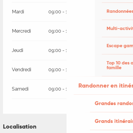
Randonnées
Mardi
09:00 - 12:00
14:00 - 19:00
Multi-activi
Mercredi
09:00 - 12:00
14:00 - 19:00
Escape game
Jeudi
09:00 - 12:00
14:00 - 19:00
Top 10 des a
famille
Vendredi
09:00 - 12:00
14:00 - 19:00
Randonner en itiné
Samedi
09:00 - 12:00
14:00 - 19:00
Grandes rando
Grands itinérai
Localisation