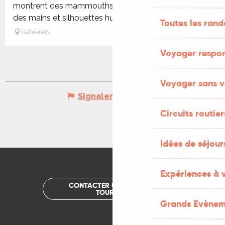
montrent des mammouths, des chevaux, des bisons,
des mains et silhouettes humaines....
Toutes les ran
Cabrerets
Voyager respo
Voyager sans v
Signaler une erreur
Circuits routier
Idées de séjou
Expériences à 
CONTACTER UN OFFICE DE
TOURISME
Grands Evènem