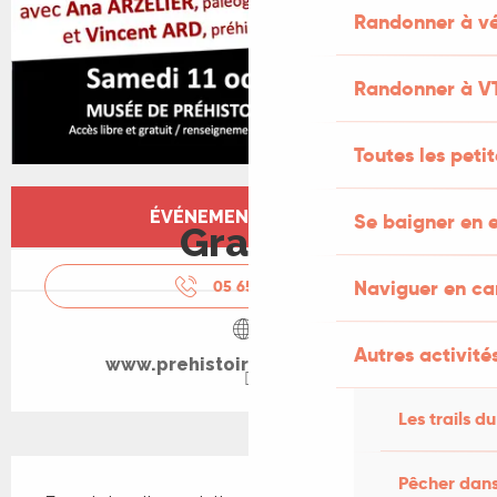
Randonner à vé
Randonner à V
Toutes les peti
Ouverture et coordonnées
ÉVÉNEMENT TERMINÉ
Se baigner en e
Gratuit
Naviguer en c
05 65 31 27
▒▒
Autres activités
www.prehistoiredusudouest.fr
Les trails du
Description
Pêcher dans