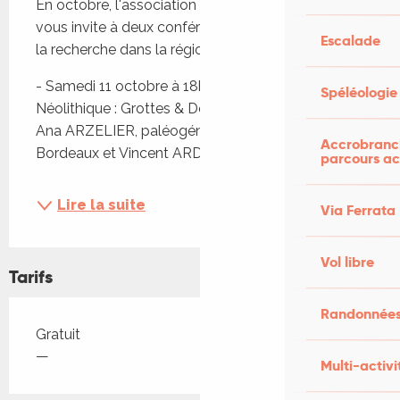
En octobre, l'association Préhistoire du Sud Ouest 
vous invite à deux conférences sur l'actualité de 
Escalade
la recherche dans la région.
- Samedi 11 octobre à 18h : "Génétique du 
Spéléologie
Néolithique : Grottes & Dolmens du Quercy" avec 
Ana ARZELIER, paléogénéticienne, Univ. de 
Accrobranch
Bordeaux et Vincent ARD, préhistorien,...
parcours ac
Lire la suite
Via Ferrata
Vol libre
Tarifs
Randonnées
Tarifs 2026
Gratuit
—
Multi-activi