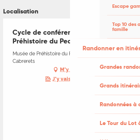
Escape game
Localisation
Top 10 des a
famille
Cycle de conférences au Musée de
Préhistoire du Pech-Merle
Randonner en itiné
Musée de Préhistoire du Pech-Merle, 46330
Cabrerets
Grandes rando
M'y rendre
J'y vais en train !
Grands itinérai
Randonnées à c
Le Tour du Lot 