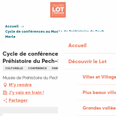
Aller
au
contenu
principal
Accueil
Cycle de conférences au Musée de Préhistoire du Pech-
Merle
Accueil
Cycle de conférences au Musée de
Préhistoire du Pech-Merle
Découvrir le Lot
CULTURELLE
CONFÉRENCE
FAMILLE
PATRIMOINE
PRÉHISTOIRE
Villes et Villag
Musée de Préhistoire du Pech-Merle, 46330 Cabrerets
M'y rendre
Plus beaux vill
J'y vais en train !
Partager
Grandes vallée