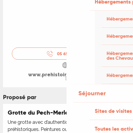
Hébergements 
Hébergemen
Hébergemen
Hébergement
05 65 31 27
▒▒
des Chevau
www.prehistoiredusudouest.fr
Hébergement
Séjourner
Proposé par
Sites de visites
Grotte du Pech-Merle
Réservable
Une grotte avec d’authentiques dessins
Toutes les activ
préhistoriques. Peintures ou gravures, les figures