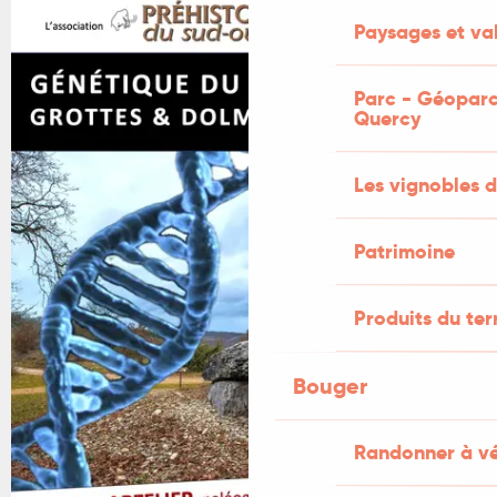
+1 PHOTO
Paysages et val
Parc - Géoparc
Quercy
Les vignobles d
Patrimoine
Produits du ter
Bouger
Randonner à v