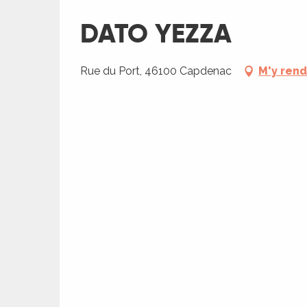
ches,
DATO YEZZA
 et
car
ues
Rue du Port, 46100 Capdenac
M'y ren
a
ents
es
ents
es
ités
ages
ames
piste
es
 faire
es