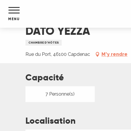
Aller
Accueil
DATO YEZZA
au
contenu
MENU
principal
DATO YEZZA
NTS
MENTS
CHAMBRE D'HÔTES
S
URS
Rue du Port, 46100 Capdenac
M'y rendre
Capacité
du Lot
dans
s le
7 Personne(s)
Localisation
e