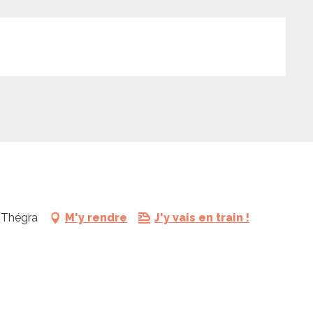
0 Thégra
M'y rendre
J'y vais en train !