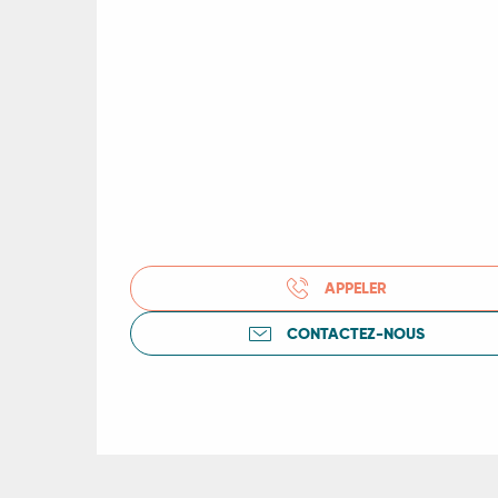
R
ts
rs
ns
APPELER
CONTACTEZ-NOUS
ue