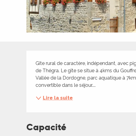
ches,
 et
car
ues
a
Description
ents
Gîte rural de caractère, indépendant, avec pi
es
de Thégra. Le gîte se situe à 4kms du Gouff
ents
Vallée de la Dordogne, parc aquatique à 7km
es
ités
convertible dans le séjour....
ames
Lire la suite
piste
 faire
Capacité