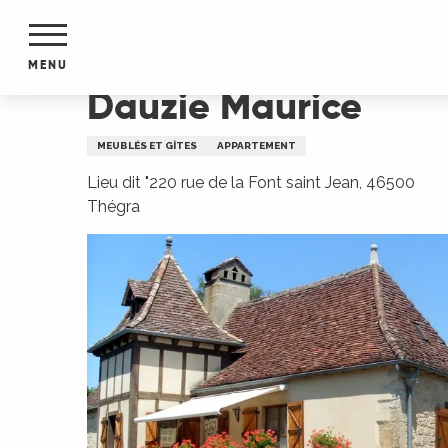
Aller
Accueil
Dauzie Maurice
au
contenu
MENU
principal
Dauzie Maurice
NTS
MENTS
MEUBLÉS ET GÎTES
APPARTEMENT
S
URS
Lieu dit "220 rue de la Font saint Jean, 46500
Thégra
du Lot
dans
s le
e