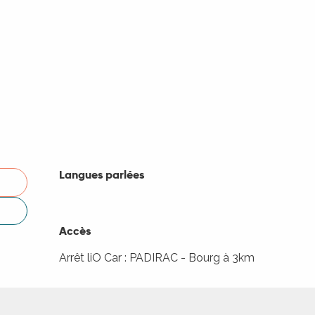
Langues parlées
Langues parlées
Accès
Accès
Arrêt liO Car : PADIRAC - Bourg à 3km