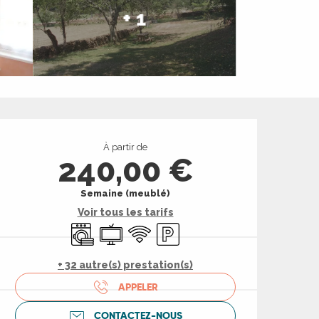
+ 1
Ouverture et coord
À partir de
240,00 €
Semaine (meublé)
Voir tous les tarifs
Lave linge
Télévision
WiFi
Parking
+ 32 autre(s) prestation(s)
APPELER
CONTACTEZ-NOUS