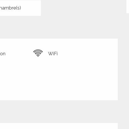
hambre(s)
ion
WiFi