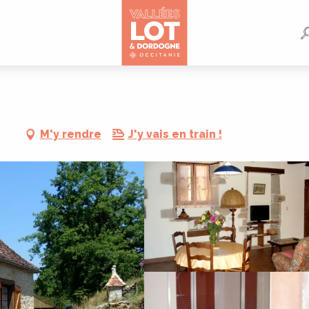
M'y rendre
J'y vais en train !