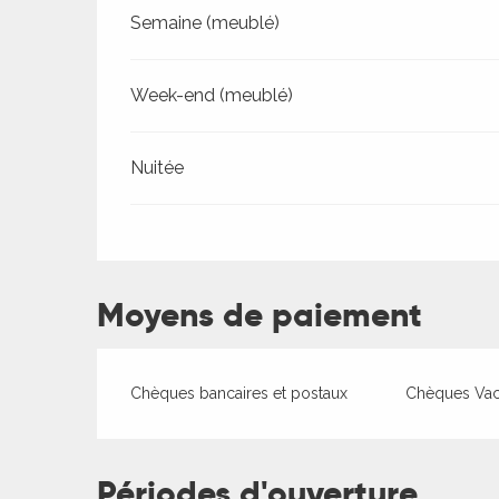
Tarifs 2026
Semaine (meublé)
Week-end (meublé)
Nuitée
ages
Moyens de paiement
es
es
Chèques bancaires et postaux
Chèques Va
Périodes d'ouverture