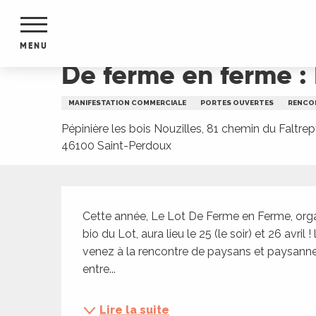
Aller
Accueil
De ferme en ferme : Pépinière Les Bois 
au
contenu
MENU
principal
De ferme en ferme : 
NTS
MENTS
MANIFESTATION COMMERCIALE
PORTES OUVERTES
RENCO
S
URS
Pépinière les bois Nouzilles, 81 chemin du Faltrep
46100 Saint-Perdoux
Description
du Lot
dans
Cette année, Le Lot De Ferme en Ferme, organ
s le
bio du Lot, aura lieu le 25 (le soir) et 26 avri
venez à la rencontre de paysans et paysannes
entre...
e
Lire la suite