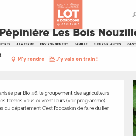
Nouzilles à Saint-Perdoux
Pépinière Les Bois Nouzil
NTRES
A LA FERME
ENVIRONNEMENT
FAMILLE
FLEURS PLANTES
GAS
t,
M'y rendre
J'y vais en train !
isée par Bio 46, le groupement des agriculteurs 
l ! les fermes vous ouvrent leurs (voir programme) : 
 du département C’est l’occasion de faire du lien 