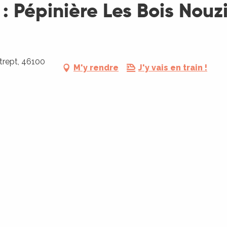
: Pépinière Les Bois Nouzi
ltrept, 46100
M'y rendre
J'y vais en train !