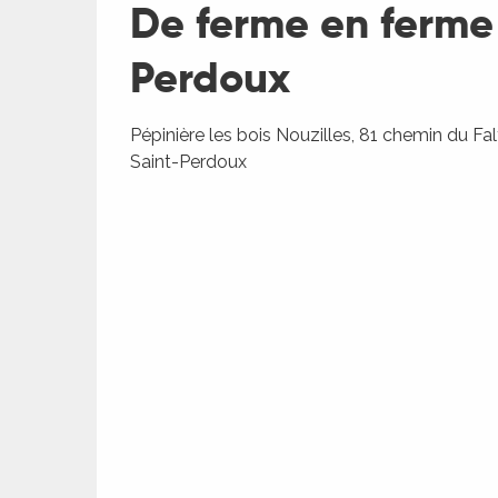
De ferme en ferme 
Perdoux
Pépinière les bois Nouzilles, 81 chemin du Fa
ages
Saint-Perdoux
es
es