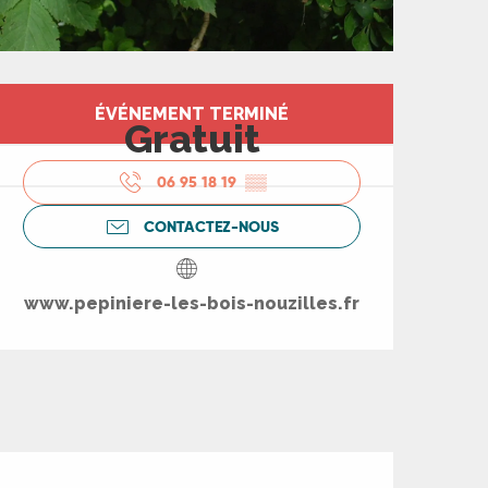
Ouverture et coord
ÉVÉNEMENT TERMINÉ
Gratuit
06 95 18 19
▒▒
CONTACTEZ-NOUS
www.pepiniere-les-bois-nouzilles.fr