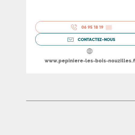
06 95 18 19
▒▒
CONTACTEZ-NOUS
www.pepiniere-les-bois-nouzilles.f
R
ts
rs
ns