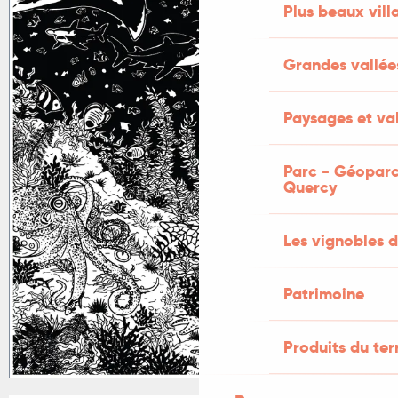
Plus beaux vill
+1 PHOTO
Grandes vallée
Paysages et val
Parc - Géoparc
Quercy
Les vignobles d
Patrimoine
Produits du ter