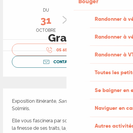
Bouger
Ouverture et coordonnées
DU
AU
31
6
Randonner à v
OCTOBRE
NOVEMBRE
Gratuit
Randonner à vé
05 65 41 30
▒▒
Randonner à V
CONTACTEZ-NOUS
Toutes les peti
Se baigner en e
Description
Exposition itinérante, 
Sanctuaire
 conçue par 
Naviguer en c
Solmiris. 
Elle vous fascinera par son talent de dessinatrice, 
Autres activités
la finesse de ses traits, la justesse de son 