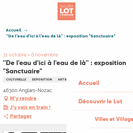
Aller
au
contenu
principal
Accueil
''De l'eau d'ici à l'eau de là'' : exposition "Sanctuaire"
31 octobre > 6 novembre
''De l'eau d'ici à l'eau de là'' : exposition
"Sanctuaire"
CULTURELLE
EXPOSITION
ARTS
EAU
Accueil
46300 Anglars-Nozac
M'y rendre
Découvrir le Lot
J'y vais en train !
Partager
Villes et Villag