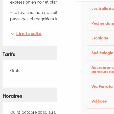
expression en noir et blanc...
Les trails du
Elle fera chuchoter, palpiter l’eau au coeur de 
paysages et magnifiera leur petit peuple vivant ...!
Pêcher dans
Lire la suite
Escalade
Spéléologie
Tarifs
Accrobranch
Tarifs 2026
Gratuit
parcours ac
—
Via Ferrata
Horaires
Vol libre
Du 31 octobre 2026 au 6 novembre 2026