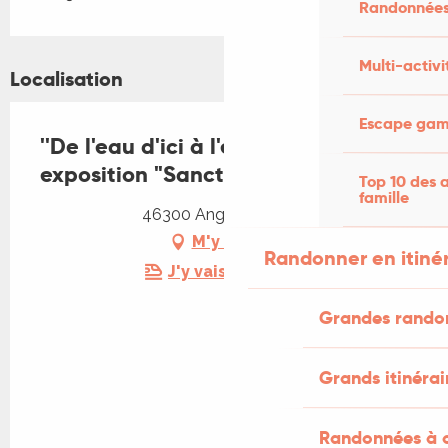
Randonnées
Multi-activi
Localisation
Escape game
''De l'eau d'ici à l'eau de là'' :
exposition "Sanctuaire"
Top 10 des a
famille
46300 Anglars-Nozac
M'y rendre
Randonner en itiné
J'y vais en train !
Grandes rando
Grands itinérai
Randonnées à c