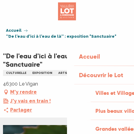
Aller
au
contenu
principal
Accueil
''De l'eau d'ici à l'eau de là'' : exposition "Sanctuaire"
''De l'eau d'ici à l'eau de là'' : exposition
Accueil
"Sanctuaire"
CULTURELLE
EXPOSITION
ARTS
EAU
Découvrir le Lot
46300 Le Vigan
M'y rendre
Villes et Villag
J'y vais en train !
Partager
Plus beaux vill
Grandes vallée