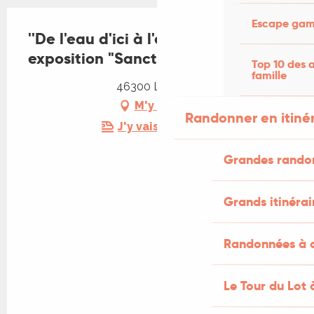
Escape game
''De l'eau d'ici à l'eau de là'' :
exposition "Sanctuaire"
Top 10 des a
famille
46300 Le Vigan
M'y rendre
Randonner en itiné
J'y vais en train !
Grandes rando
Grands itinérai
Randonnées à c
Le Tour du Lot 