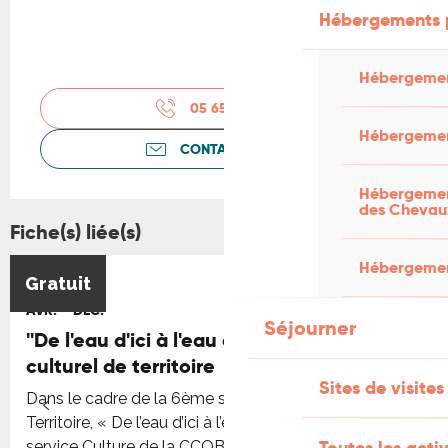
Hébergements 
Hébergemen
05 65 41 30
▒▒
Hébergemen
CONTACTEZ-NOUS
Hébergement
des Chevau
Fiche(s) liée(s)
Hébergement
3
19
Gratuit
AVR.
DÉC.
Séjourner
''De l'eau d'ici à l'eau de là'', un projet
culturel de territoire
Sites de visites
Dans le cadre de la 6ème saison du Projet Culturel de
Territoire, « De l’eau d’ici à l’eau de là » proposé par le
Toutes les activ
service Culture de la CCQB, venez découvrir