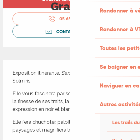
Gratuit
Randonner à vé
05 65 41 30
▒▒
Randonner à V
CONTACTEZ-NOUS
Toutes les peti
Description
Se baigner en e
Exposition itinérante, 
Sanctuaire
 conçue par 
Solmiris. 
Naviguer en c
Elle vous fascinera par son talent de dessinatrice, 
la finesse de ses traits, la justesse de son 
Autres activités
expression en noir et blanc...
Elle fera chuchoter, palpiter l’eau au coeur de 
Les trails du
paysages et magnifiera leur petit peuple vivant ...!