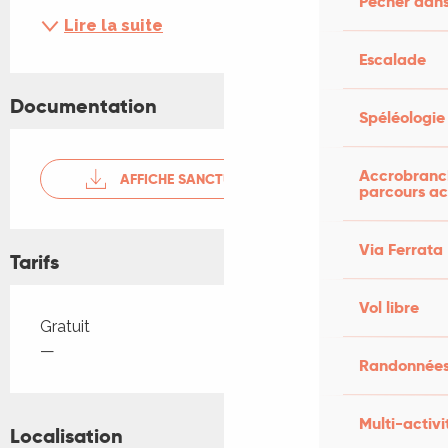
Pêcher dans
Lire la suite
Escalade
Documentation
Spéléologie
Accrobranch
AFFICHE SANCTUAIRE-LE VIGAN
parcours ac
Via Ferrata
Tarifs
Vol libre
Tarifs 2026
Gratuit
—
Randonnées
Multi-activi
Localisation