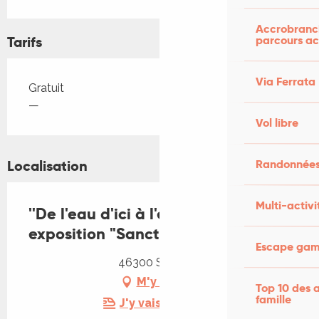
Accrobranch
Tarifs
parcours ac
Via Ferrata
Tarifs 2026
Gratuit
—
Vol libre
Localisation
Randonnées
Multi-activi
''De l'eau d'ici à l'eau de là'' :
exposition "Sanctuaire"
Escape game
46300 Soucirac
M'y rendre
Top 10 des a
famille
J'y vais en train !