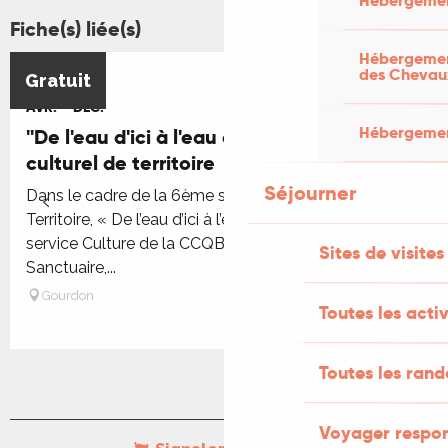
Hébergemen
Fiche(s) liée(s)
Hébergement
3
19
des Chevau
Gratuit
AVR.
DÉC.
Hébergement
''De l'eau d'ici à l'eau de là'', un projet
culturel de territoire
Séjourner
Dans le cadre de la 6ème saison du Projet Culturel de
Territoire, « De l’eau d’ici à l’eau de là » proposé par le
service Culture de la CCQB, venez découvrir
Sites de visites
Sanctuaire,...
Gourdon
Toutes les activ
Toutes les ran
Voyager respo