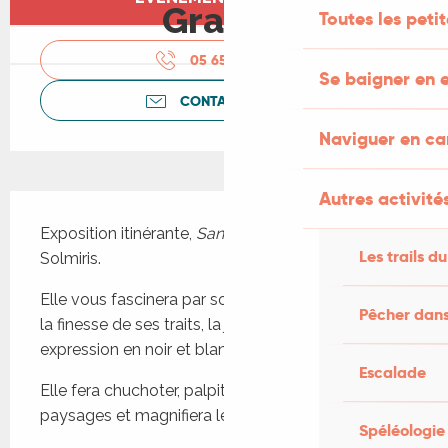
Gratuit
Toutes les peti
05 65 41 30
▒▒
Se baigner en e
CONTACTEZ-NOUS
Naviguer en c
Autres activités
Description
Exposition itinérante, 
Sanctuaire
 conçue par 
Les trails du
Solmiris.
Elle vous fascinera par son talent de dessinatrice, 
Pêcher dans
la finesse de ses traits, la justesse de son 
expression en noir et blanc...
Escalade
Elle fera chuchoter, palpiter l’eau au coeur de 
paysages et magnifiera leur petit peuple vivant ...!
Spéléologie