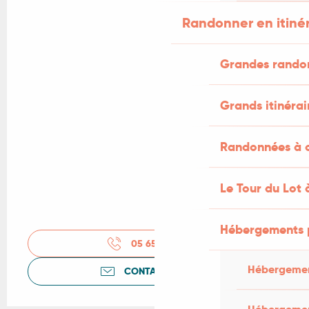
Randonner en itiné
Grandes rando
Grands itinérai
Randonnées à c
Le Tour du Lot 
Hébergements 
05 65 41 30
▒▒
Hébergemen
CONTACTEZ-NOUS