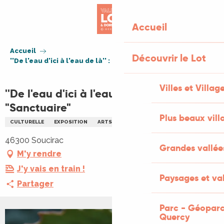
Aller
au
Accueil
contenu
principal
Accueil
Découvrir le Lot
''De l'eau d'ici à l'eau de là'' : exposition "Sanctuaire"
Villes et Villag
''De l'eau d'ici à l'eau de là'' : exposition
"Sanctuaire"
Plus beaux vill
CULTURELLE
EXPOSITION
ARTS
EAU
46300 Soucirac
Grandes vallée
M'y rendre
J'y vais en train !
Paysages et val
Partager
Parc - Géoparc
Quercy