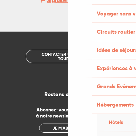
Signaler une erreur
Voyager sans v
Circuits routier
Idées de séjou
CONTACTER UN OFFICE DE
TOURISME
Expériences à 
Grands Evènem
Restons connectés
Hébergements
Abonnez-vous gratuitement
à notre newsletter mensuelle
Hôtels
JE M'ABONNE