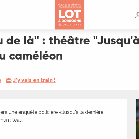
 "Jusqu'à la dernière goutte" par la Cie Les voix du caméléon
au de là'' : théâtre "Jusqu
 du caméléon
e
J'y vais en train !
a une enquête policière «Jusqu’à la dernière 
un : l’eau.