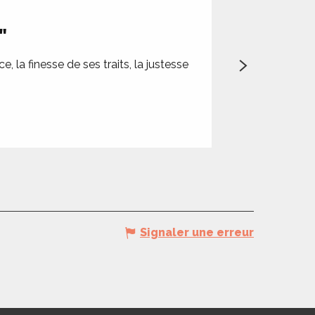
AOÛT
"
''De l'eau
Vifs
, la finesse de ses traits, la justesse
"Nous sommes les 
sauvages.Laissez 
Concorès
Signaler une erreur