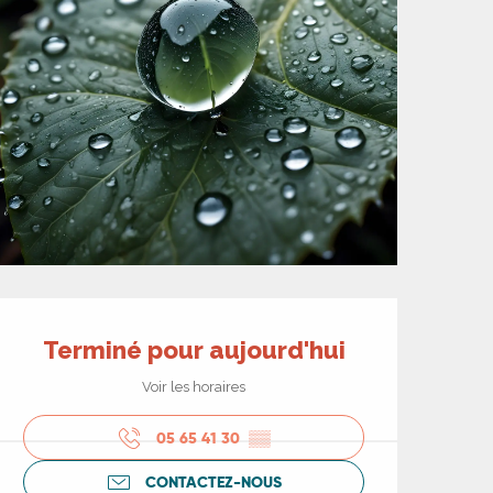
Ouverture et coord
Terminé pour aujourd'hui
Voir les horaires
05 65 41 30
▒▒
CONTACTEZ-NOUS