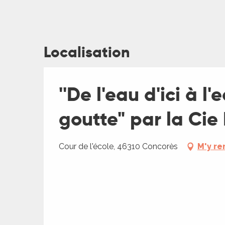
Localisation
''De l'eau d'ici à l
goutte" par la Cie
Cour de l'école, 46310 Concorès
M'y re
ages
es