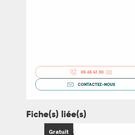
es
05 65 41 30
▒▒
CONTACTEZ-NOUS
Fiche(s) liée(s)
17
23
Gratuit