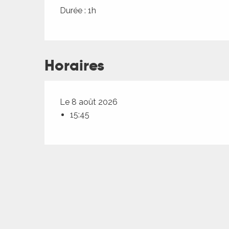
ches,
Durée : 1h
 et
car
ues
Horaires
a
ents
Le 8 août 2026
es
15:45
ents
es
ités
ames
piste
 faire