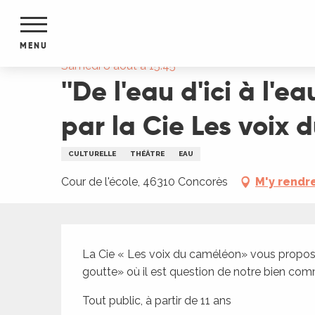
Aller
Accueil
''De l'eau d'ici à l'eau de là'' : théâtre
au
contenu
MENU
principal
Samedi 8 août à 15:45
''De l'eau d'ici à l'e
NTS
MENTS
S
par la Cie Les voix
URS
CULTURELLE
THÉÂTRE
EAU
Cour de l'école, 46310 Concorès
M'y rendr
du Lot
dans
s le
Description
La Cie « Les voix du caméléon» vous proposer
goutte» où il est question de notre bien comm
e
Tout public, à partir de 11 ans