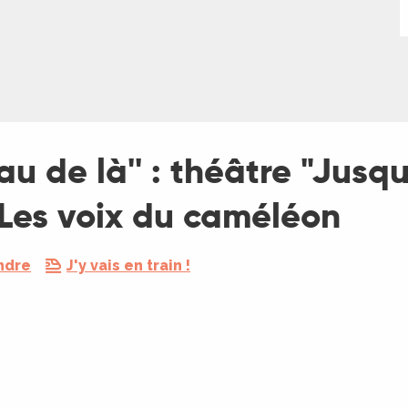
'eau de là'' : théâtre "Jusq
 Les voix du caméléon
ndre
J'y vais en train !