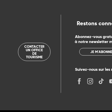
Restons conn
Abonnez-vous grat
à notre newsletter 
CONTACTER
UN OFFICE
JE M'ABONNE
DE
TOURISME
Suivez-nous sur les 
its
r