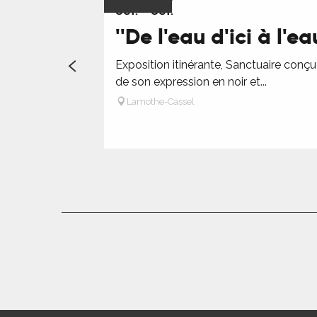
OCT.
OCT.
''De l'eau d'ici à l'e
R
Exposition itinérante, Sanctuaire conçue
de son expression en noir et...
ts
Lamothe-Cassel
rs
ns
ue