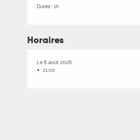
ches,
Durée : 1h
 et
car
ues
Horaires
a
ents
Le 6 août 2026
es
21:00
ents
es
ités
ames
piste
 faire