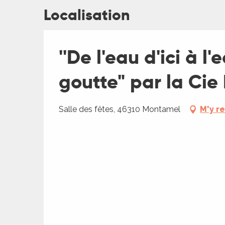
Localisation
''De l'eau d'ici à l
goutte" par la Cie
Salle des fêtes, 46310 Montamel
M'y r
ages
es
es