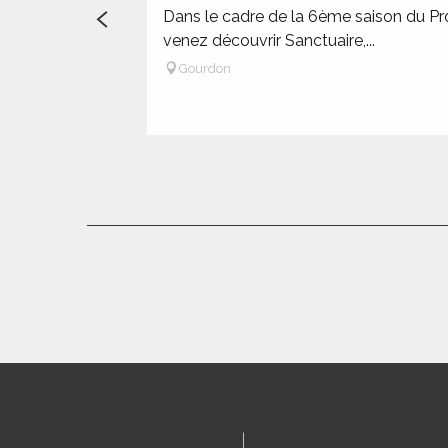
Dans le cadre de la 6ème saison du Proje
R
venez découvrir Sanctuaire,...
Gourdon
ts
rs
ns
ue