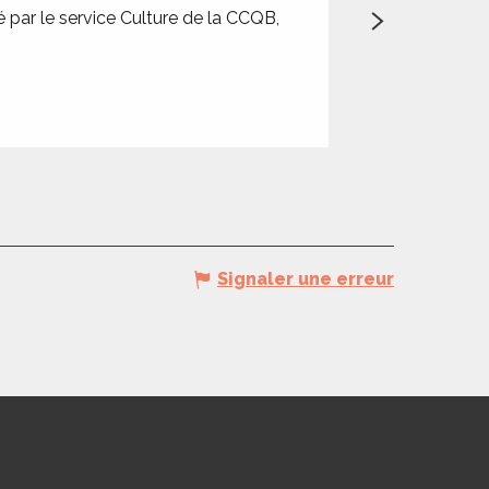
Cie Les 
sé par le service Culture de la CCQB,
La Cie « Les voix
commun : l’eau. Tou
Gourdon
Signaler une erreur