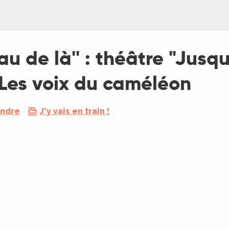
'eau de là'' : théâtre "Jusq
 Les voix du caméléon
endre
J'y vais en train !