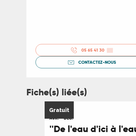
05 65 41 30
▒▒
CONTACTEZ-NOUS
Fiche(s) liée(s)
3
19
Gratuit
AVR.
DÉC.
''De l'eau d'ici à l'e