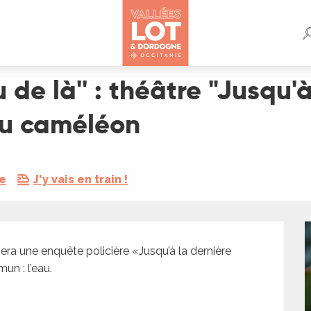
 "Jusqu'à la dernière goutte" par la Cie Les voix du caméléon
au de là'' : théâtre "Jusqu
 du caméléon
re
J'y vais en train !
a une enquête policière «Jusqu’à la dernière 
un : l’eau.