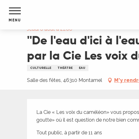
Aller
Accueil
''De l'eau d'ici à l'eau de là'' : théâtre
au
contenu
MENU
principal
Jeudi 6 août à 21:00
''De l'eau d'ici à l'e
NTS
MENTS
S
par la Cie Les voix
URS
CULTURELLE
THÉÂTRE
EAU
Salle des fêtes, 46310 Montamel
M'y rend
du Lot
dans
s le
Description
La Cie « Les voix du caméléon» vous proposer
goutte» où il est question de notre bien comm
e
Tout public, à partir de 11 ans