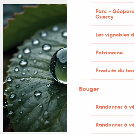
Parc - Géoparc
Quercy
Les vignobles d
Patrimoine
Produits du ter
Bouger
Randonner à v
Randonner à vé