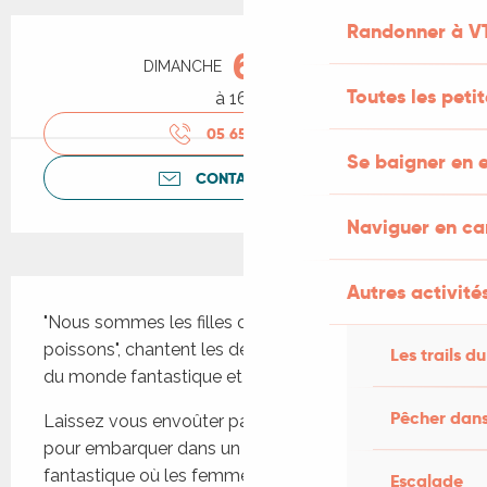
Ouverture et coordonnées
Randonner à V
6
DIMANCHE
SEPTEMBRE
Toutes les peti
à 16:00
05 65 41 30
▒▒
Se baigner en e
CONTACTEZ-NOUS
Naviguer en c
Description
Autres activités
"Nous sommes les filles de Mélusine, les femmes-
poissons", chantent les deux sirènes, messagères 
Les trails du
du monde fantastique et des rivières sauvages.
Pêcher dans
Laissez vous envoûter par leurs voix singulières 
pour embarquer dans un voyage poétique et 
fantastique où les femmes-poissons, entre conte 
Escalade