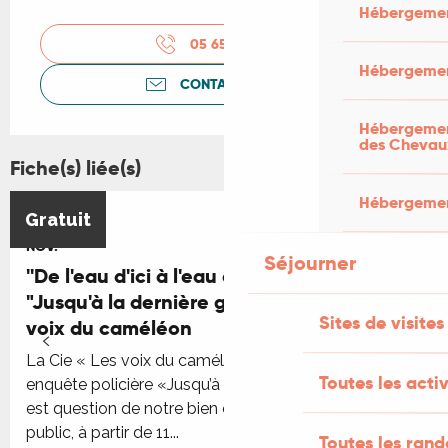
Hébergemen
05 65 41 30
▒▒
Hébergemen
CONTACTEZ-NOUS
Hébergement
des Chevau
Fiche(s) liée(s)
Hébergement
6
Gratuit
NOV.
Séjourner
''De l'eau d'ici à l'eau de là'' : théâtre
"Jusqu'à la dernière goutte" par la Cie Les
Sites de visites
voix du caméléon
La Cie « Les voix du caméléon» vous proposera une
Toutes les activ
enquête policière «Jusqu’à la dernière goutte» où il
est question de notre bien commun : l’eau. Tout
public, à partir de 11...
Toutes les ran