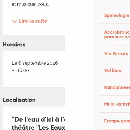
et musique, vous...
Spéléologie
Lire la suite
Accrobranch
parcours ac
Horaires
Via Ferrata
Le 6 septembre 2026
Vol libre
16:00
Randonnées
Localisation
Multi-activi
''De l'eau d'ici à l'eau de là'' :
Escape game
théâtre "Les Eaux vives" par la Cie