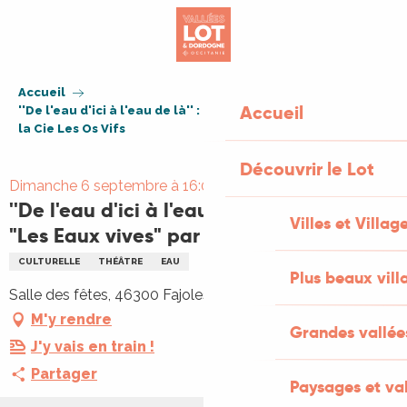
Aller
au
contenu
principal
Accueil
Accueil
''De l'eau d'ici à l'eau de là'' : théâtre "Les Eaux vives" par
la Cie Les Os Vifs
Découvrir le Lot
Dimanche 6 septembre à 16:00
''De l'eau d'ici à l'eau de là'' : théâtre
Villes et Villag
"Les Eaux vives" par la Cie Les Os Vifs
CULTURELLE
THÉÂTRE
EAU
Plus beaux vill
Salle des fêtes, 46300 Fajoles
M'y rendre
Grandes vallée
J'y vais en train !
Partager
Paysages et val