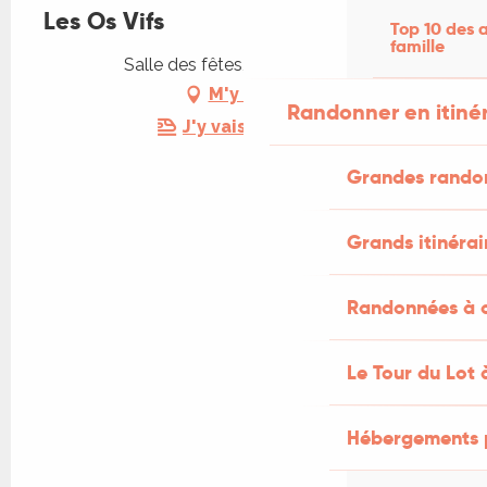
Les Os Vifs
Top 10 des a
famille
Salle des fêtes, 46300 Fajoles
M'y rendre
Randonner en itiné
J'y vais en train !
Grandes rando
Grands itinérai
Randonnées à c
Le Tour du Lot 
Hébergements 