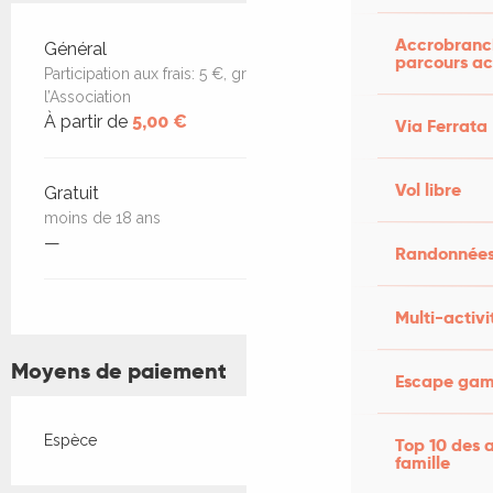
Accrobranch
Tarifs 2026
Général
parcours ac
Participation aux frais: 5 €, gratuit pour les membres de
l’Association
À partir de
5,00 €
Via Ferrata
Vol libre
Gratuit
moins de 18 ans
—
Randonnées
Multi-activi
Moyens de paiement
Escape game
Espèce
Top 10 des a
famille