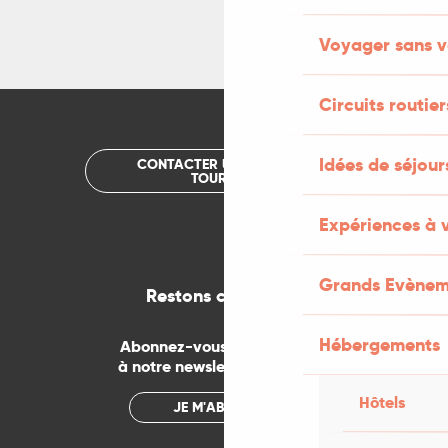
Voyager sans v
Circuits routier
Idées de séjou
CONTACTER UN OFFICE DE
TOURISME
Expériences à 
Grands Evènem
Restons connectés
Hébergements
Abonnez-vous gratuitement
à notre newsletter mensuelle
Hôtels
JE M'ABONNE