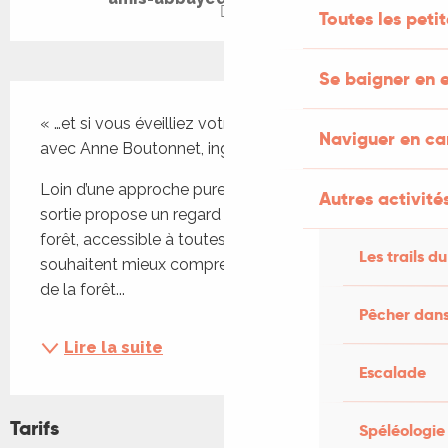
Toutes les peti
Se baigner en e
Description
« …et si vous éveilliez votre regard sur la forêt ? » 
Naviguer en c
avec Anne Boutonnet, ingénieur forestier.
Loin d’une approche purement botanique, cette 
Autres activités
sortie propose un regard vivant et engagé sur la 
forêt, accessible à toutes celles et ceux qui 
Les trails du
souhaitent mieux comprendre les enjeux actuels 
de la forêt...
Pêcher dans
Lire la suite
Escalade
Tarifs
Spéléologie