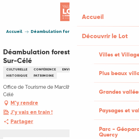
Aller
au
Accueil
contenu
principal
Accueil
Déambulation forestière à Marcilhac-Sur-Célé
Découvrir le Lot
Déambulation forestière à Marcilhac-
Villes et Villag
Sur-Célé
CULTURELLE
CONFÉRENCE
ENVIRONNEMENT
FLEURS PLANTES
Plus beaux vill
HISTORIQUE
PATRIMOINE
Office de Tourisme de Marcilhac, 46160 Marcilhac-sur-
Grandes vallée
Célé
M'y rendre
Paysages et val
J'y vais en train !
Partager
Parc - Géoparc
Quercy