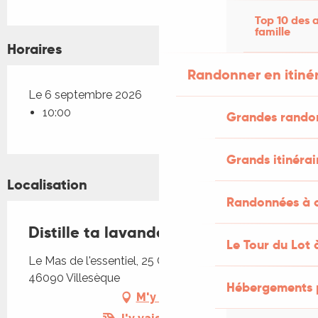
Top 10 des a
famille
Horaires
Randonner en itiné
Le 6 septembre 2026
10:00
Grandes rando
Grands itinérai
Localisation
Randonnées à c
Distille ta lavande !
Le Tour du Lot 
Le Mas de l'essentiel, 25 Chemin de la Serre,
46090 Villesèque
Hébergements 
M'y rendre