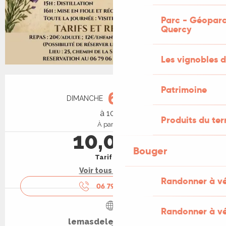
Parc - Géoparc
Quercy
Les vignobles d
Ouverture et coordonnées
Patrimoine
6
DIMANCHE
SEPTEMBRE
à 10:00
Produits du ter
À partir de
10,00 €
Bouger
Tarif plein
Voir tous les tarifs
Randonner à v
06 79 06 19
▒▒
Randonner à vé
lemasdelessentiel.fr