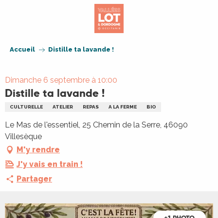
Aller
au
contenu
principal
Accueil
Distille ta lavande !
Dimanche 6 septembre à 10:00
Distille ta lavande !
CULTURELLE
ATELIER
REPAS
A LA FERME
BIO
Le Mas de l'essentiel, 25 Chemin de la Serre, 46090
Villesèque
M'y rendre
J'y vais en train !
Partager