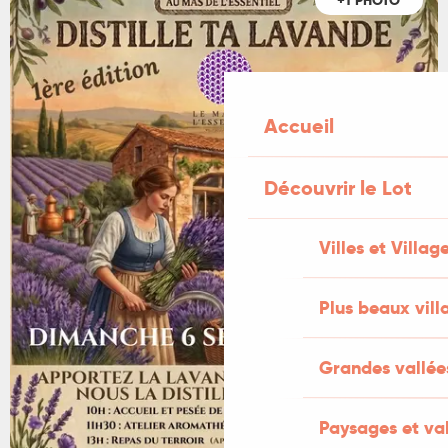
+1 PHOTO
Accueil
Découvrir le Lot
Villes et Villag
Plus beaux vill
Grandes vallée
Paysages et val