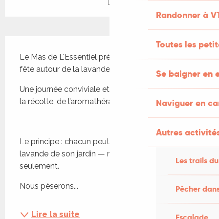
Randonner à V
Description
Toutes les peti
Le Mas de L'Essentiel prépare sa toute première 
fête autour de la lavande !
Se baigner en e
Une journée conviviale et participative autour de 
la récolte, de l’aromathérapie et de la distillation.
Naviguer en c
Autres activités
Le principe : chacun peut apporter les brins de 
lavande de son jardin — même quelques tiges 
Les trails du
seulement.
Nous pèserons...
Pêcher dans
Lire la suite
Escalade