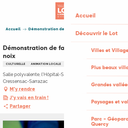
Aller
au
Accueil
contenu
principal
Accueil
Démonstration de fabrication d'huile de noix
Découvrir le Lot
Démonstration de fabrication d'huile de
Villes et Villag
noix
CULTURELLE
ANIMATION LOCALE
GASTRONOMIE
PATRIMOINE
Plus beaux vill
Salle polyvalente, l'Hôpital-Saint-Jean, 46600
Cressensac-Sarrazac
Grandes vallée
M'y rendre
J'y vais en train !
Paysages et val
Partager
Parc - Géoparc
Quercy