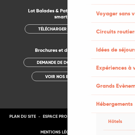
Lot Balades & Patrimoines sur votre
Voyager sans v
smartphone
TÉLÉCHARGER L'APPLICATION
Circuits routier
Idées de séjou
Brochures et documentations
DEMANDE DE DOCUMENTATION
Expériences à 
VOIR NOS BROCHURES
Grands Evènem
Hébergements
-
-
-
-
PLAN DU SITE
ESPACE PRO
PRESSE
PHOTOTHÈQUE
Hôtels
-
MENTIONS LÉGALES
CGU