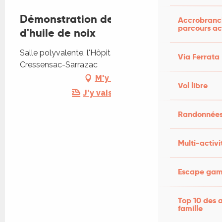
Démonstration de fabrication
Accrobranch
parcours ac
d'huile de noix
Salle polyvalente, l'Hôpital-Saint-Jean, 46600
Via Ferrata
Cressensac-Sarrazac
M'y rendre
Vol libre
J'y vais en train !
Randonnées
Multi-activi
Escape game
Top 10 des a
famille