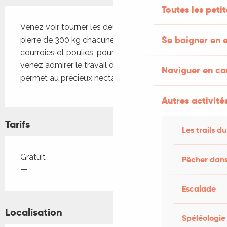
Toutes les peti
Description
Venez voir tourner les deux meules ancestrales en 
Se baigner en e
pierre de 300 kg chacune, entrainées par un jeu de 
courroies et poulies, pour broyer les cerneaux, 
venez admirer le travail de la presse manuelle qui 
Naviguer en c
permet au précieux nectar blond de s’écouler...
Autres activités
Tarifs
Les trails du
Tarifs 2026
Gratuit
Pêcher dans
—
Escalade
Localisation
Spéléologie