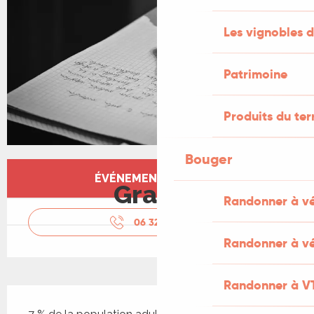
Les vignobles d
Patrimoine
Produits du ter
Bouger
Ouverture et coordonnées
ÉVÉNEMENT TERMINÉ
Gratuit
Randonner à v
06 32 79 89
▒▒
Randonner à vé
Randonner à V
Description