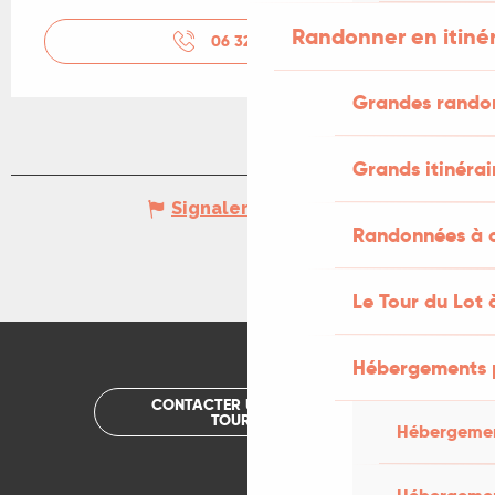
Randonner en itiné
06 32 79 89
▒▒
Grandes rando
Grands itinérai
Signaler une erreur
Randonnées à c
Le Tour du Lot 
Hébergements 
CONTACTER UN OFFICE DE
TOURISME
Hébergemen