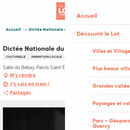
Aller
au
Accueil
contenu
principal
Accueil
Dictée Nationale du Rotary
Découvrir le Lot
Dictée Nationale du Rotary
Villes et Villag
CULTURELLE
ANIMATION LOCALE
LITTÉRATURE
Salle du Bellay, Parvis Saint Éloi, 46200 Souillac
Plus beaux vill
M'y rendre
J'y vais en train !
Grandes vallée
Partager
Paysages et val
Parc - Géoparc
Quercy