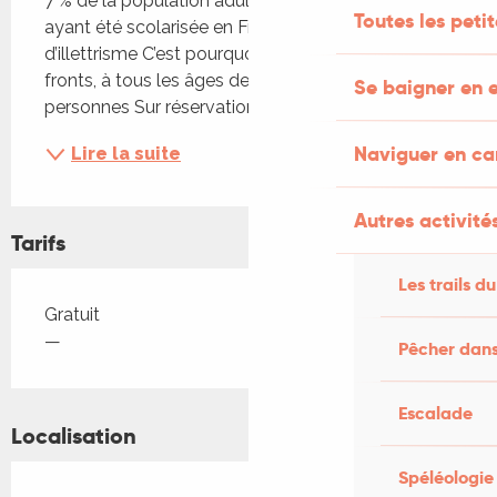
7 % de la population adulte âgée de 18 à 65 ans 
Toutes les peti
ayant été scolarisée en France est en situation 
d’illettrisme C’est pourquoi il faut agir sur tous les 
fronts, à tous les âges de la vie, au plus près des 
Se baigner en e
personnes Sur réservation Verre de l'amitié offert
Naviguer en c
Lire la suite
Autres activités
Tarifs
Les trails du
Tarifs 2026
Gratuit
—
Pêcher dans
Escalade
Localisation
Spéléologie