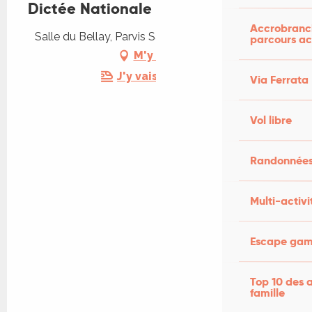
Dictée Nationale du Rotary
Accrobranch
Salle du Bellay, Parvis Saint Éloi, 46200 Souillac
parcours ac
M'y rendre
J'y vais en train !
Via Ferrata
Vol libre
Randonnées
Multi-activi
Escape game
Top 10 des a
famille