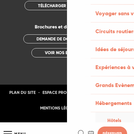
TÉLÉCHARGER L'APPLICATION
Voyager sans v
Brochures et documentations
Circuits routier
DEMANDE DE DOCUMENTATION
Idées de séjou
VOIR NOS BROCHURES
Expériences à 
Grands Evènem
-
-
-
-
PLAN DU SITE
ESPACE PRO
PRESSE
PHOTOTHÈQUE
Hébergements
-
MENTIONS LÉGALES
CGU
Hôtels
Recherche
RÉSERVER
MENU