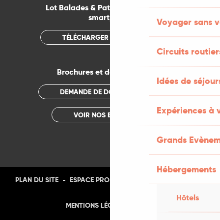
Lot Balades & Patrimoines sur votre
smartphone
Voyager sans v
TÉLÉCHARGER L'APPLICATION
Circuits routier
Brochures et documentations
Idées de séjou
DEMANDE DE DOCUMENTATION
Expériences à 
VOIR NOS BROCHURES
Grands Evènem
Hébergements
-
-
-
-
PLAN DU SITE
ESPACE PRO
PRESSE
PHOTOTHÈQUE
Hôtels
-
MENTIONS LÉGALES
CGU