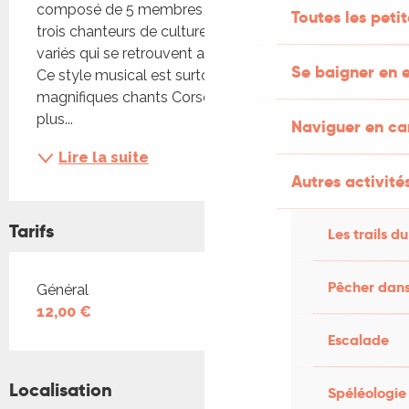
composé de 5 membres : deux chanteuses et 
Toutes les peti
trois chanteurs de culture et de passés musicaux 
variés qui se retrouvent autour de la polyphonie. 
Se baigner en e
Ce style musical est surtout connu grâce à de 
magnifiques chants Corses , Basques et il s'inscrit 
plus...
Naviguer en c
Lire la suite
Autres activités
Tarifs
Les trails du
Pêcher dans
Tarifs 2026
Général
12,00 €
Escalade
Localisation
Spéléologie