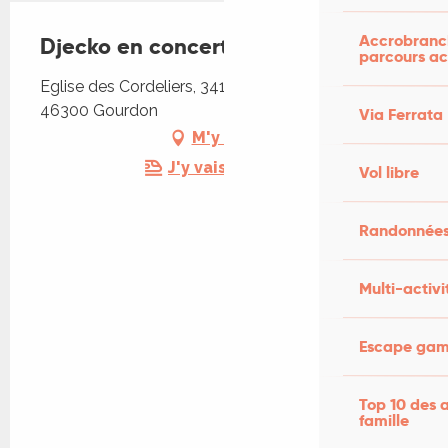
Accrobranch
Djecko en concert
parcours ac
Eglise des Cordeliers, 341 Quartier des Cordeliers,
46300 Gourdon
Via Ferrata
M'y rendre
J'y vais en train !
Vol libre
Randonnées
Multi-activi
Escape game
Top 10 des a
famille