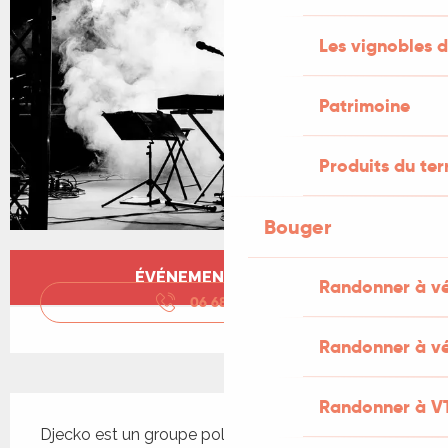
Les vignobles d
Patrimoine
Produits du ter
Bouger
Ouverture et coordonnées
ÉVÉNEMENT TERMINÉ
Randonner à v
06 68 29 60
▒▒
Randonner à vé
Description
Randonner à V
Djecko est un groupe polyphonique du sud-ouest 