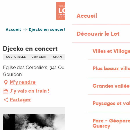
Aller
au
Accueil
contenu
principal
Accueil
Djecko en concert
Découvrir le Lot
Djecko en concert
Villes et Villag
CULTURELLE
CONCERT
CHANT
MUSIQUE
Eglise des Cordeliers, 341 Quartier des Cordeliers, 46300
Plus beaux vill
Gourdon
M'y rendre
Grandes vallée
J'y vais en train !
Partager
Paysages et val
Parc - Géoparc
Quercy