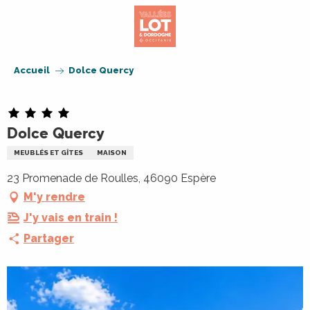
Aller
au
contenu
principal
Accueil
Dolce Quercy
Dolce Quercy
MEUBLÉS ET GÎTES
MAISON
23 Promenade de Roulles, 46090 Espère
M'y rendre
J'y vais en train !
Partager