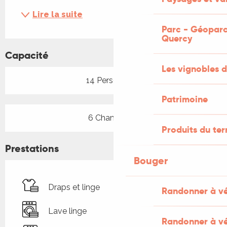
Lire la suite
Parc - Géoparc
Quercy
Capacité
Les vignobles d
14 Personne(s)
Patrimoine
6 Chambre(s)
Produits du ter
Prestations
Bouger
Draps et linge
Randonner à v
Lave linge
Randonner à vé