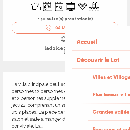
Draps et linge
Lave linge
Lave vaisselle
Télévision
WiFi
Piscine
+ 40 autre(s) prestation(s)
06 49 93 74
▒▒
Accueil
ladolcequercy.fr
Découvrir le Lot
Description
Villes et Villag
La villa principale peut accueillir jusqu’à 14 
personnes,12 personnes dans la maison principale 
Plus beaux vill
et 2 personnes supplémentaires dans un espace 
jacuzzi comprenant un salon cosy et un jacuzzi 
Grandes vallée
trois places. La pièce de vie lumineuse réunit 
salon et salle à manger dans une atmosphère 
conviviale. La...
Paysages et val