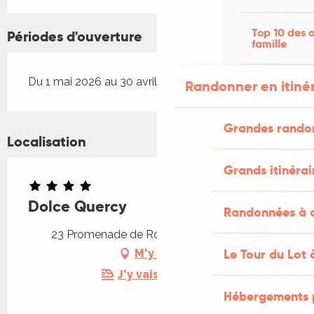
Top 10 des a
Périodes d'ouverture
famille
Du 1 mai 2026 au 30 avril 2027
Randonner en itiné
Grandes rando
Localisation
Grands itinérai
Dolce Quercy
Randonnées à c
23 Promenade de Roulles, 46090 Espère
Le Tour du Lot 
M'y rendre
J'y vais en train !
Hébergements 