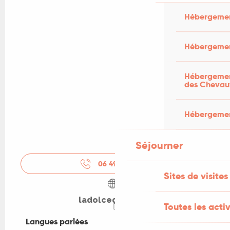
Hébergemen
Hébergemen
Hébergement
des Chevau
Hébergement
Séjourner
06 49 93 74
▒▒
Sites de visites
ladolcequercy.fr
Toutes les activ
Langues parlées
Langues parlées