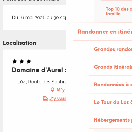
Top 10 des a
famille
Du 16 mai 2026 au 30 septembre 2026
Randonner en itiné
Localisation
Grandes rando
Grands itinérai
Domaine d'Aurel : La Bichonnière
104, Route des Soubranes, 46300 Rouffilhac
Randonnées à c
M'y rendre
J'y vais en train !
Le Tour du Lot 
Hébergements 