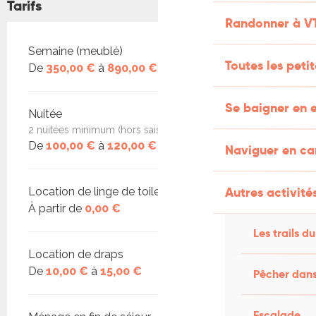
Tarifs
Randonner à V
Tarifs 2026
Semaine (meublé)
Toutes les peti
De
350,00 €
à
890,00 €
Se baigner en e
Nuitée
2 nuitées minimum (hors saison)
De
100,00 €
à
120,00 €
Naviguer en c
Autres activités
Location de linge de toilette
À partir de
0,00 €
Les trails du
Location de draps
De
10,00 €
à
15,00 €
Pêcher dans
Escalade