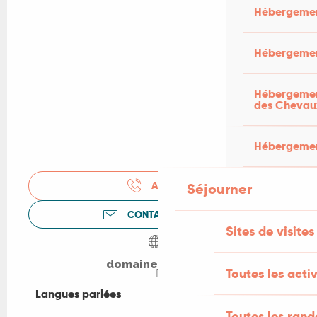
Hébergemen
Hébergemen
Hébergement
des Chevau
Hébergement
APPELER
Séjourner
CONTACTEZ-NOUS
Sites de visites
domainedaurel.fr
Toutes les activ
Langues parlées
Langues parlées
Toutes les ran