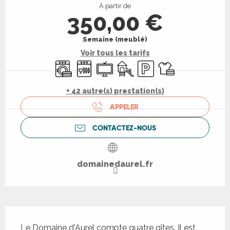
À partir de
350,00 €
Semaine (meublé)
Voir tous les tarifs
Lave linge
Lave vaisselle
Télévision
Jeux pour enfants / Espace je
Parking
Draps et linge
+ 42 autre(s) prestation(s)
APPELER
CONTACTEZ-NOUS
domainedaurel.fr
Description
Le Domaine d'Aurel compte quatre gîtes. Il est 