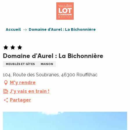
Aller
au
contenu
principal
Accueil
Domaine d'Aurel : La Bichonnière
Domaine d'Aurel : La Bichonnière
MEUBLÉS ET GÎTES
MAISON
104, Route des Soubranes, 46300 Rouffilhac
M'y rendre
J'y vais en train !
Partager