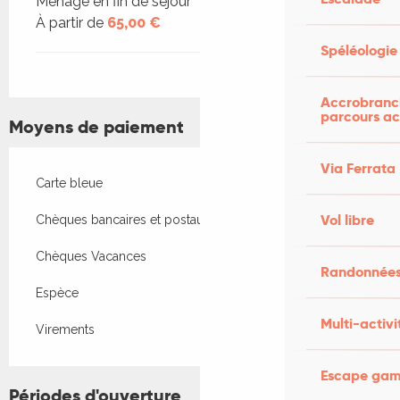
Ménage en fin de séjour
À partir de
65,00 €
Spéléologie
Accrobranch
parcours ac
Moyens de paiement
Via Ferrata
Carte bleue
Vol libre
Chèques bancaires et postaux
Chèques Vacances
Randonnées
Espèce
Multi-activi
Virements
Escape game
Périodes d'ouverture