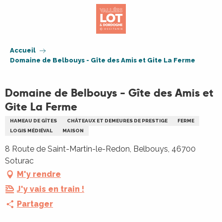
Aller
au
contenu
principal
Accueil
Domaine de Belbouys - Gîte des Amis et Gite La Ferme
Domaine de Belbouys - Gîte des Amis et
Gite La Ferme
HAMEAU DE GÎTES
CHÂTEAUX ET DEMEURES DE PRESTIGE
FERME
LOGIS MÉDIÉVAL
MAISON
8 Route de Saint-Martin-le-Redon, Belbouys, 46700
Soturac
M'y rendre
J'y vais en train !
Partager