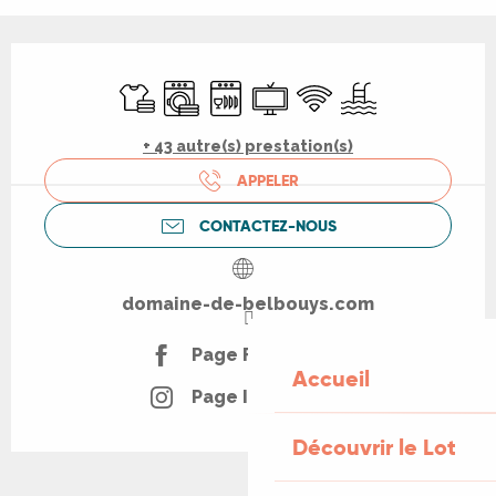
Ouverture et coordonnées
Draps et linge
Lave linge
Lave vaisselle
Télévision
WiFi
Piscine
+ 43 autre(s) prestation(s)
APPELER
CONTACTEZ-NOUS
domaine-de-belbouys.com
Page Facebook
Accueil
Page Instagram
Découvrir le Lot