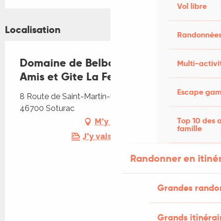
Vol libre
Localisation
Randonnées
Domaine de Belbouys - Gîte des
Multi-activi
Amis et Gite La Ferme
Escape game
8 Route de Saint-Martin-le-Redon, Belbouys,
46700 Soturac
Top 10 des a
M'y rendre
famille
J'y vais en train !
Randonner en itiné
Grandes rando
Grands itinérai