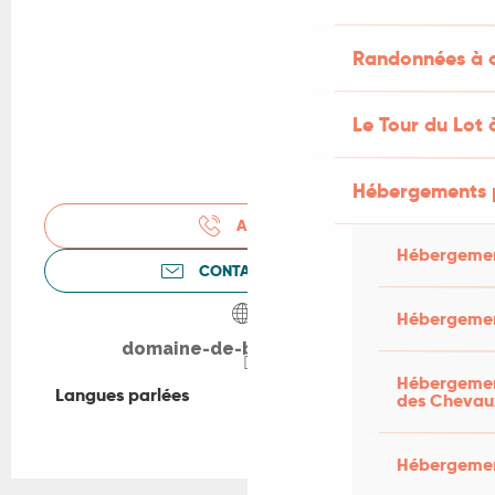
Randonnées à c
Le Tour du Lot 
Hébergements 
APPELER
Hébergemen
CONTACTEZ-NOUS
Hébergemen
domaine-de-belbouys.com
Hébergement
Langues parlées
Langues parlées
des Chevau
Hébergement