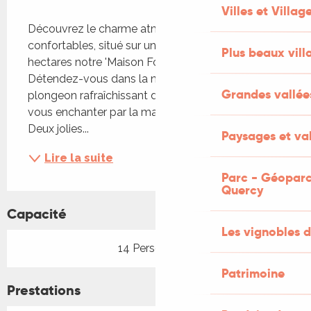
Description
Villes et Villag
Découvrez le charme atmosphérique de nos gîtes 
confortables, situé sur un magnifique site de 35 
Plus beaux vill
hectares notre 'Maison Forte' du 15ème siècle. 
Détendez-vous dans la nature, faites un 
Grandes vallée
plongeon rafraîchissant dans la piscine et laissez-
vous enchanter par la magie de ce lieu historique. 
Deux jolies...
Paysages et val
Lire la suite
Parc - Géoparc
Quercy
Capacité
Les vignobles d
14 Personne(s)
Patrimoine
Prestations