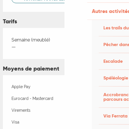
Autres activités
Tarifs
Les trails du
Tarifs 2026
Semaine (meublé)
Pêcher dans
—
Escalade
Moyens de paiement
Spéléologie
Apple Pay
Accrobranch
parcours ac
Eurocard - Mastercard
Virements
Via Ferrata
Visa