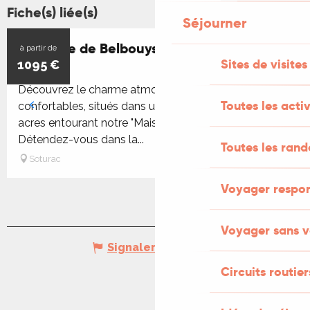
Fiche(s) liée(s)
Séjourner
Domaine de Belbouys - Gîte des Amis
à partir de
Sites de visites
1095
€
Découvrez le charme atmosphérique de nos gîtes
Toutes les activ
confortables, situés dans un magnifique parc de 35
acres entourant notre "Maison Forte" du XVe siècle.
Détendez-vous dans la...
Toutes les ran
Soturac
Voyager respo
Voyager sans v
Signaler une erreur
Circuits routier