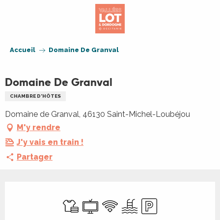
Aller
au
contenu
principal
Accueil
Domaine De Granval
Domaine De Granval
CHAMBRE D'HÔTES
Domaine de Granval, 46130 Saint-Michel-Loubéjou
M'y rendre
J'y vais en train !
Partager
Ouverture et coordonnées
Draps et linge
Télévision
WiFi
Piscine
Parking