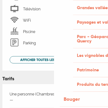
Grandes vallée
Télévision
WiFi
Paysages et val
Piscine
Parc - Géoparc
Quercy
Parking
Les vignobles d
AFFICHER TOUTES LES PRESTATIONS
Patrimoine
Tarifs
Produits du ter
Tarifs 2026
Une personne (Chambres d'hôtes)
Bouger
—