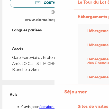
Le Tour du Lot 
CONTACTEZ-NOUS
Hébergements 
www.domainedegranval.com
Langues parlées
Langues parlées
Hébergemen
Hébergemen
Accès
Accès
Gare Ferroviaire : Bretenoux-Biars à 4km
Hébergement
des Chevau
Arrêt liO Car : ST-MICHEL-LOU - La Croix
Blanche à 2km
Hébergement
Séjourner
Avis
Avis
Sites de visites