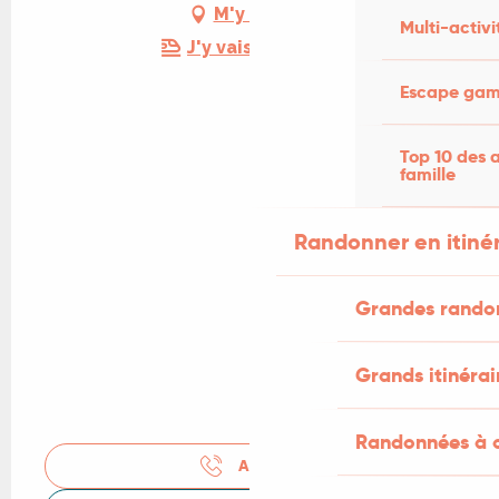
M'y rendre
Multi-activi
J'y vais en train !
Escape game
Top 10 des a
famille
Randonner en itiné
Grandes rando
Grands itinérai
Randonnées à c
APPELER