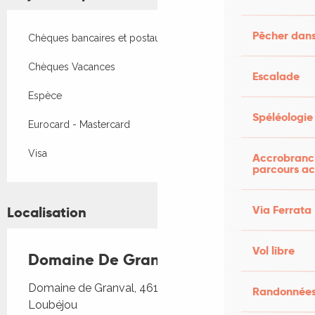
Pêcher dans
Chèques bancaires et postaux
Chèques Vacances
Escalade
Espèce
Spéléologie
Eurocard - Mastercard
Visa
Accrobranch
parcours ac
Via Ferrata
Localisation
Vol libre
Domaine De Granval
Domaine de Granval, 46130 Saint-Michel-
Randonnées
Loubéjou