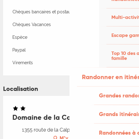
Chèques bancaires et postaux
Multi-activi
Chèques Vacances
Escape game
Espèce
Paypal
Top 10 des a
famille
Virements
Randonner en itiné
Localisation
Grandes rando
Grands itinérai
Domaine de la Calprade : Zen
1355 route de la Calprade, 46310 Peyrilles
Randonnées à c
M'y rendre