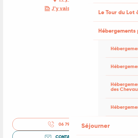
J'y vais en train !
Le Tour du Lot 
Hébergements 
Hébergemen
Hébergemen
Hébergement
des Chevau
Hébergement
06 79 94 39
▒▒
Séjourner
CONTACTEZ-NOUS