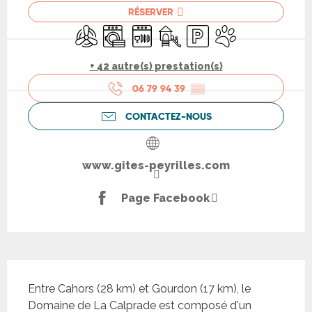
RÉSERVER
Air conditionné
Lave linge
Lave vaisselle
Jeux pour enfants / Espace je
Parking
Animaux acceptés
+ 42 autre(s) prestation(s)
06 79 94 39
▒▒
CONTACTEZ-NOUS
www.gites-peyrilles.com
Page Facebook
Description
Entre Cahors (28 km) et Gourdon (17 km), le 
Domaine de La Calprade est composé d'un 