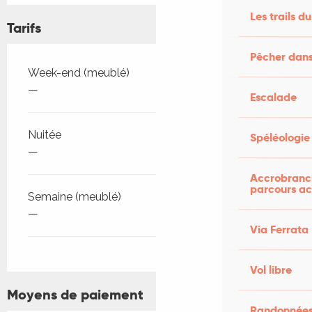
Les trails du
Tarifs
Pêcher dans
Tarifs 2026
Week-end (meublé)
—
Escalade
Nuitée
Spéléologie
—
Accrobranch
parcours ac
Semaine (meublé)
—
Via Ferrata
Vol libre
Moyens de paiement
Randonnées