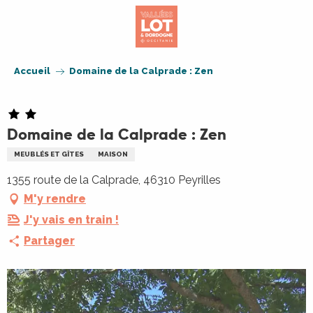
Aller
au
contenu
principal
Accueil
Domaine de la Calprade : Zen
Domaine de la Calprade : Zen
MEUBLÉS ET GÎTES
MAISON
1355 route de la Calprade, 46310 Peyrilles
M'y rendre
J'y vais en train !
Partager