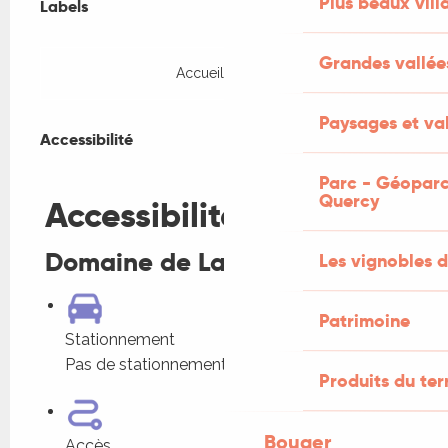
Plus beaux vill
Labels
Labels
Grandes vallée
Accueil Paysan
Accessibilité
Paysages et val
Accessibilité
Parc - Géoparc
Fermer
Quercy
Accessibilité
Domaine de La Calprade
Les vignobles d
Patrimoine
Stationnement
Pas de stationnement adapté à proximité
Produits du ter
Bouger
Accès