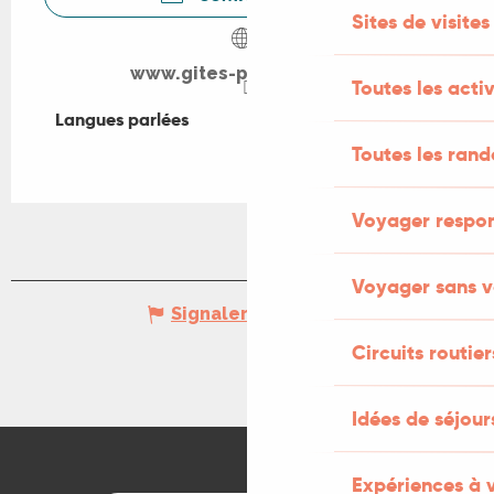
Sites de visites
www.gites-peyrilles.com
Toutes les activ
Langues parlées
Langues parlées
Toutes les ran
Voyager respo
Voyager sans v
Signaler une erreur
Circuits routier
Idées de séjou
Expériences à 