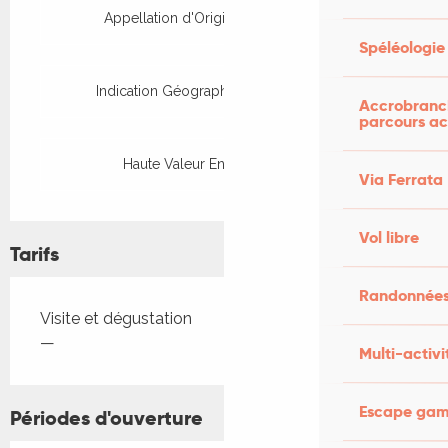
Appellation d'Origine Protégée (AOP)
Spéléologie
Indication Géographique Protégée (IGP)
Accrobranch
parcours ac
Haute Valeur Environnementale
Via Ferrata
Vol libre
Tarifs
Randonnées
Tarifs 2026
Visite et dégustation
—
Multi-activi
Escape game
Périodes d'ouverture