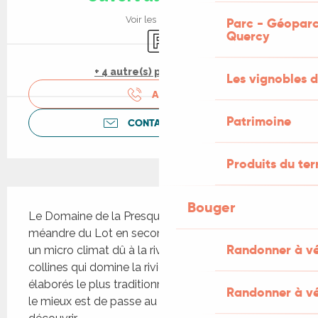
Voir les horaires
Parc - Géoparc
Quercy
Parking
+ 4 autre(s) prestation(s)
Les vignobles d
APPELER
Patrimoine
CONTACTEZ-NOUS
Produits du ter
Description
Bouger
Le Domaine de la Presqu'île est situé dans un 
méandre du Lot en seconde terrasse où se niche 
Randonner à v
un micro climat dû à la rivière qui l'entoure et aux 
collines qui domine la rivière. Les vins sont 
élaborés le plus traditionnellement possible. Mais 
Randonner à vé
le mieux est de passe au domaine pour les 