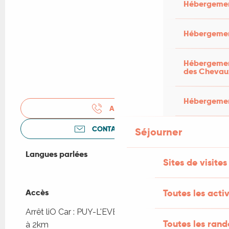
Hébergemen
Hébergemen
Hébergement
des Chevau
Hébergement
APPELER
CONTACTEZ-NOUS
Séjourner
Langues parlées
Langues parlées
Sites de visites
Toutes les activ
Accès
Accès
Arrêt liO Car : PUY-L'EVEQUE - Ancienne Gare
Toutes les ran
à 2km