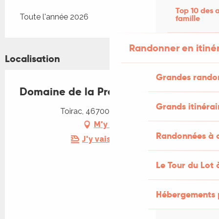
Top 10 des a
Toute l'année 2026
famille
Randonner en itiné
Localisation
Grandes rando
Domaine de la Presqu'île
Grands itinérai
Toirac, 46700 Puy-l'Évêque
M'y rendre
Randonnées à c
J'y vais en train !
Le Tour du Lot 
Hébergements 