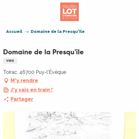
Aller
au
contenu
principal
Accueil
Domaine de la Presqu'île
Domaine de la Presqu'île
VINS
Toirac, 46700 Puy-l'Évêque
M'y rendre
J'y vais en train !
Partager