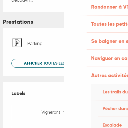
découvrir...
Randonner à V
Prestations
Toutes les peti
Se baigner en e
Parking
Naviguer en c
AFFICHER TOUTES LES PRESTATIONS
Autres activités
Offres de prestations
Les trails du
Labels
Labels
Pêcher dans
Vignerons Indépendants
Escalade