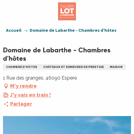
Aller
au
contenu
principal
Accueil
Domaine de Labarthe - Chambres d'hôtes
Domaine de Labarthe - Chambres
d'hôtes
CHAMBRE D'HÔTES
CHÂTEAUX ET DEMEURES DE PRESTIGE
MAISON
1 Rue des granges, 46090 Espère
M'y rendre
J'y vais en train !
Partager