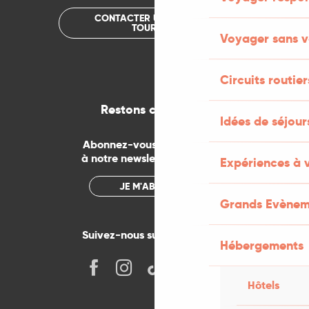
CONTACTER UN OFFICE DE
TOURISME
Voyager sans v
Circuits routier
Restons connectés
Idées de séjou
Abonnez-vous gratuitement
à notre newsletter mensuelle
Expériences à 
JE M'ABONNE
Grands Evènem
Suivez-nous sur les réseaux !
Hébergements
Hôtels