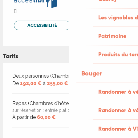
Les vignobles d
ACCESSIBILITÉ
Patrimoine
Produits du ter
Tarifs
Bouger
Tarifs 2026
Deux personnes (Chambres d'hôtes)
De
192,00 €
à
255,00 €
Randonner à v
Repas (Chambres d'hôtes)
Randonner à vé
sur réservation : entrée plat dessert
À partir de
60,00 €
Randonner à V