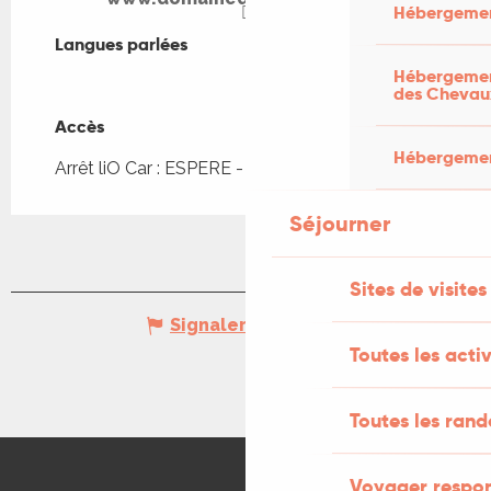
Hébergemen
Langues parlées
Langues parlées
Hébergement
des Chevau
Accès
Accès
Hébergement
Arrêt liO Car : ESPERE - Bourg à 124m
Séjourner
Sites de visites
Signaler une erreur
Toutes les activ
Toutes les ran
Voyager respo