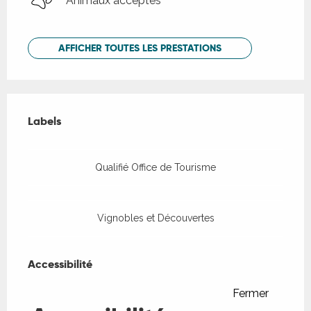
Animaux acceptés
AFFICHER TOUTES LES PRESTATIONS
Offres de prestations
Labels
Labels
Qualifié Office de Tourisme
Vignobles et Découvertes
Accessibilité
Accessibilité
Fermer