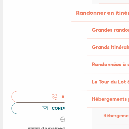
Randonner en itiné
Grandes rando
Grands itinérai
Randonnées à c
Le Tour du Lot 
APPELER
Hébergements 
CONTACTEZ-NOUS
Hébergemen
www.domainedelabarthe.com