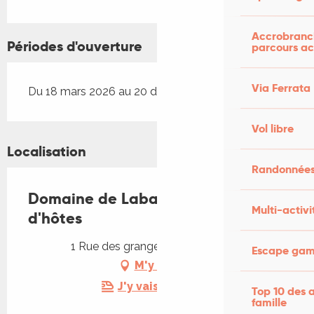
Accrobranch
Périodes d'ouverture
parcours ac
Via Ferrata
Du 18 mars 2026 au 20 décembre 2026
Vol libre
Localisation
Randonnées
Domaine de Labarthe - Chambres
Multi-activi
d'hôtes
1 Rue des granges, 46090 Espère
Escape game
M'y rendre
J'y vais en train !
Top 10 des a
famille