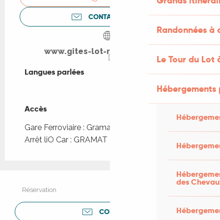
Grands itinérai
CONTACTEZ-NOUS
Randonnées à c
www.gites-lot-rocamadour.com
Le Tour du Lot 
Langues parlées
Langues parlées
Hébergements 
Accès
Accès
Hébergemen
Gare Ferroviaire : Gramat à 4km
Arrêt liO Car : GRAMAT - Parc Animalier à 2km
Hébergemen
Hébergement
des Chevau
Réservation
Hébergement
CONTACTER