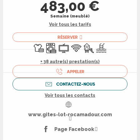
483,00 €
Semaine (meublé)
Voir tous les tarifs
RÉSERVER
Draps et linge
Lave linge
Télévision
WiFi
Jeux pour enfants / Espa
Piscine
+ 38 autre(s) prestation(s)
APPELER
CONTACTEZ-NOUS
Voir tous les contacts
www.gites-lot-rocamadour.com
Page Facebook