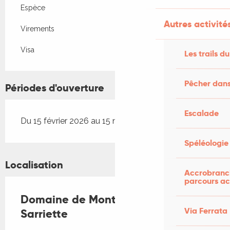
Espèce
Autres activités
Virements
Visa
Les trails du
Pêcher dans
Périodes d'ouverture
Escalade
Du 15 février 2026 au 15 novembre 2026
Spéléologie
Localisation
Accrobranch
parcours ac
Domaine de Montanty - La
Via Ferrata
Sarriette