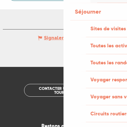
Séjourner
Sites de visites
Signaler une erreur
Toutes les activ
Toutes les ran
Voyager respo
CONTACTER UN OFFICE DE
TOURISME
Voyager sans v
Circuits routier
Restons connectés