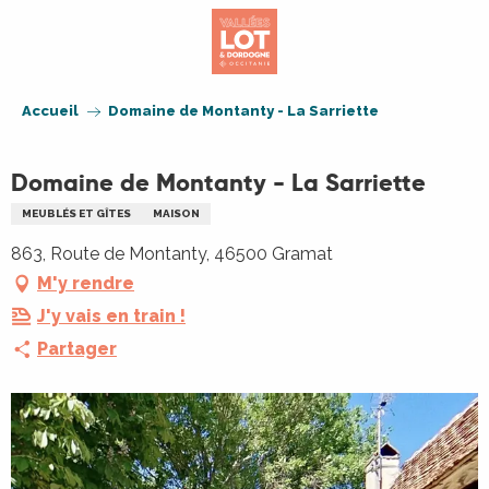
Aller
au
contenu
principal
Accueil
Domaine de Montanty - La Sarriette
Domaine de Montanty - La Sarriette
MEUBLÉS ET GÎTES
MAISON
863, Route de Montanty, 46500 Gramat
M'y rendre
J'y vais en train !
Partager