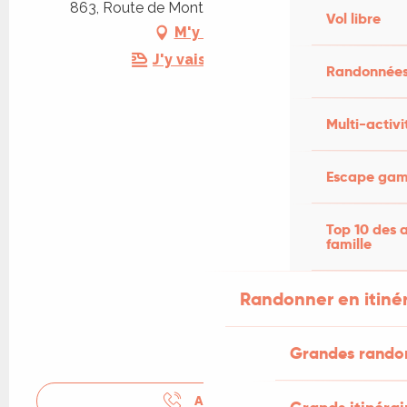
863, Route de Montanty, 46500 Gramat
Vol libre
M'y rendre
J'y vais en train !
Randonnées
Multi-activi
Escape game
Top 10 des a
famille
Randonner en itiné
Grandes rando
APPELER