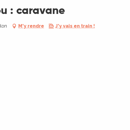
u : caravane
lon
M'y rendre
J'y vais en train !