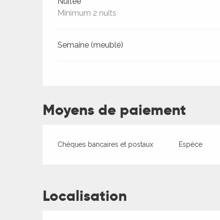
Tarifs 2026
Nuitée
Minimum 2 nuits
ages
Semaine (meublé)
es
es
Moyens de paiement
Chèques bancaires et postaux
Espèce
Localisation