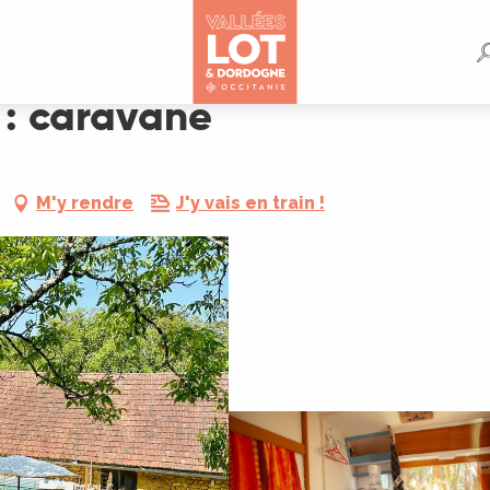
: caravane
M'y rendre
J'y vais en train !