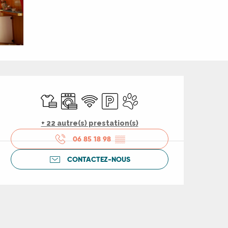
Ouverture et coord
Draps et linge
Lave linge
WiFi
Parking
Animaux acceptés
+ 22 autre(s) prestation(s)
06 85 18 98
▒▒
CONTACTEZ-NOUS