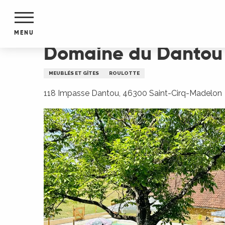
Aller
Accueil
Domaine du Dantou : caravane
au
contenu
MENU
principal
Domaine du Dantou 
NTS
MENTS
MEUBLÉS ET GÎTES
ROULOTTE
S
URS
118 Impasse Dantou, 46300 Saint-Cirq-Madelon
du Lot
dans
s le
e