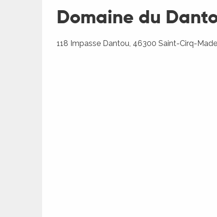
Domaine du Danto
118 Impasse Dantou, 46300 Saint-Cirq-Made
R
ts