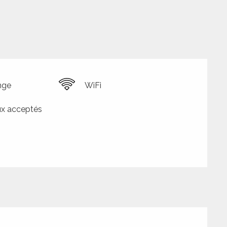
nge
WiFi
x acceptés