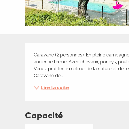
ches,
 et
car
ues
a
Description
ents
Caravane (2 personnes). En pleine campagne, s
es
ancienne ferme. Avec chevaux, poneys, poules….
Venez profiter du calme, de la nature et de l’es
ents
Caravane de...
es
ités
Lire la suite
ames
piste
Capacité
 faire