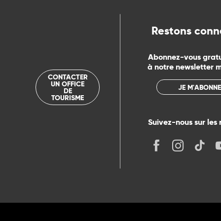
rs
Restons conn
ns
Abonnez-vous grat
à notre newsletter 
ue
CONTACTER
UN OFFICE
JE M'ABONNE
DE
TOURISME
Suivez-nous sur les 
its
r