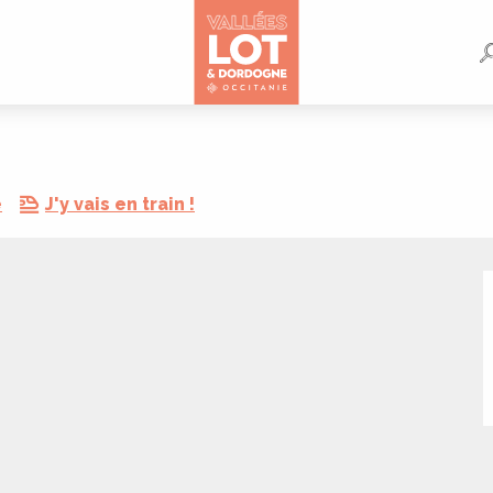
e
J'y vais en train !