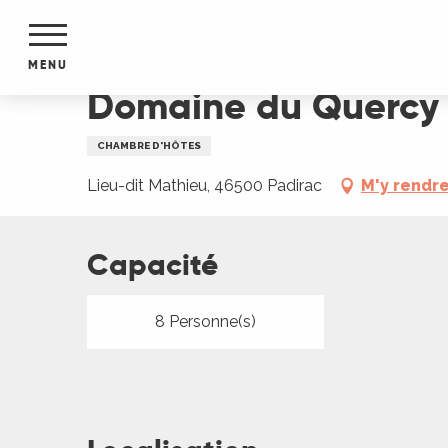
Aller
Accueil
Domaine du Quercy
au
contenu
MENU
principal
Domaine du Quercy
NTS
MENTS
CHAMBRE D'HÔTES
S
URS
Lieu-dit Mathieu, 46500 Padirac
M'y rendr
Capacité
du Lot
dans
s le
8 Personne(s)
e