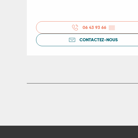
06 43 93 66
▒▒
CONTACTEZ-NOUS
R
ts