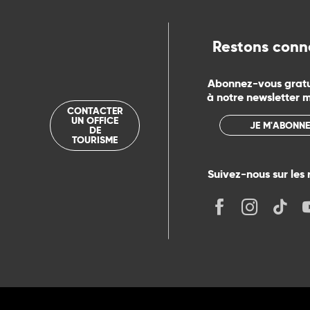
Restons conn
Abonnez-vous grat
à notre newsletter 
CONTACTER
UN OFFICE
JE M'ABONNE
DE
TOURISME
Suivez-nous sur les 
its
r