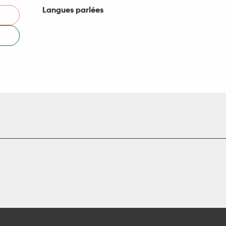
Langues parlées
Langues parlées