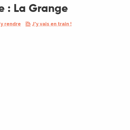
e : La Grange
'y rendre
J'y vais en train !