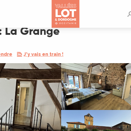
: La Grange
endre
J'y vais en train !