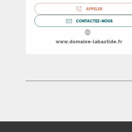
APPELER
rs
CONTACTEZ-NOUS
ns
www.domaine-labastide.fr
ue