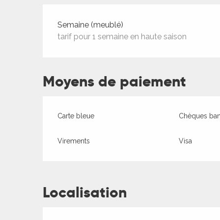
Tarifs 2026
Semaine (meublé)
tarif pour 1 semaine en haute saison
ages
Moyens de paiement
es
es
Carte bleue
Chèques banc
Virements
Visa
Localisation