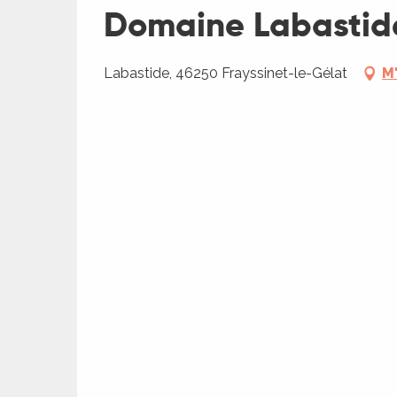
Domaine Labastid
Labastide, 46250 Frayssinet-le-Gélat
M
R
ts