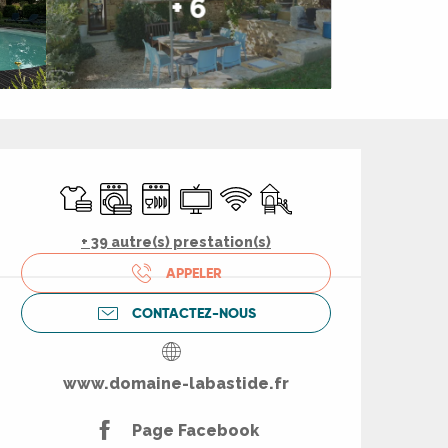
+ 6
Ouverture et coord
Draps et linge
Lave linge
Lave vaisselle
Télévision
WiFi
Jeux pour enfants / Espac
+ 39 autre(s) prestation(s)
APPELER
CONTACTEZ-NOUS
www.domaine-labastide.fr
Page Facebook