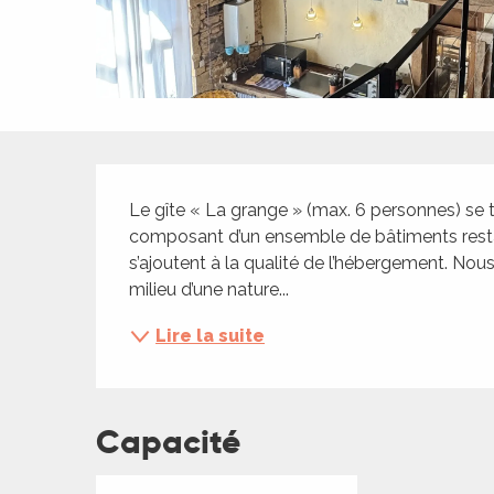
ches,
 et
car
ues
a
Description
ents
Le gîte « La grange » (max. 6 personnes) se 
es
composant d’un ensemble de bâtiments restaur
s’ajoutent à la qualité de l’hébergement. N
ents
milieu d’une nature...
es
ités
Lire la suite
ames
piste
Capacité
 faire