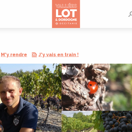
M'y rendre
J'y vais en train !