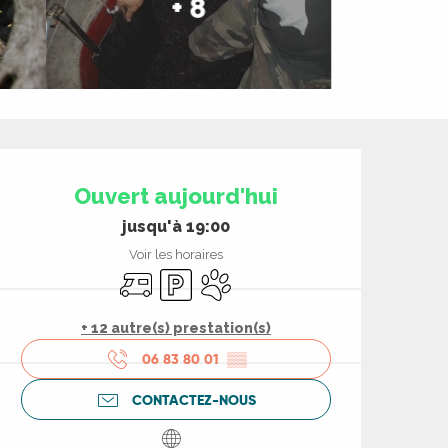
+ 8
Ouverture et coord
Ouvert aujourd'hui
jusqu'à 19:00
Voir les horaires
Accueil camping car
Parking
Animaux acceptés
+ 12 autre(s) prestation(s)
06 83 80 01
▒▒
CONTACTEZ-NOUS