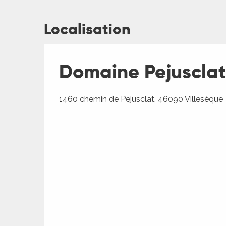
Localisation
Domaine Pejusclat
1460 chemin de Pejusclat, 46090 Villesèque
R
ts