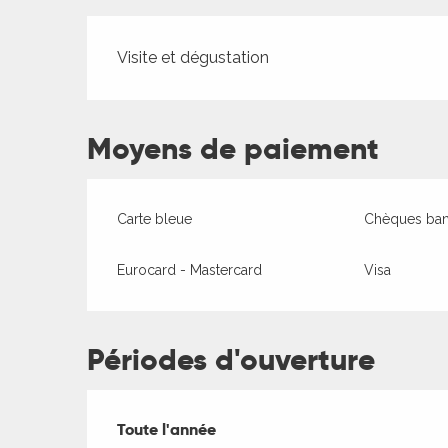
Tarifs 2026
Visite et dégustation
Moyens de paiement
Carte bleue
Chèques banc
Eurocard - Mastercard
Visa
Périodes d'ouverture
ages
Toute l'année
Toute l'année