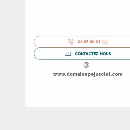
rs
ns
ue
06 83 80 01
▒▒
CONTACTEZ-NOUS
www.domainepejusclat.com