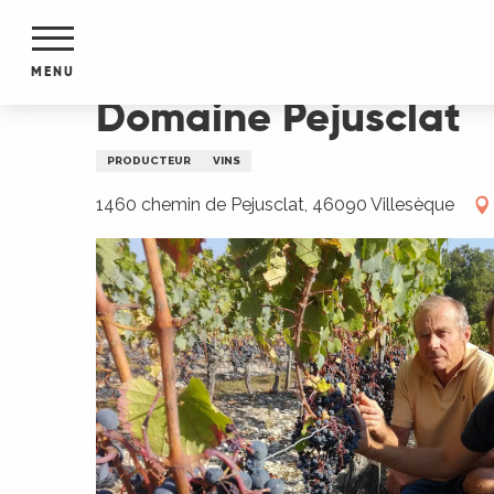
Aller
Accueil
Domaine Pejusclat
au
contenu
MENU
principal
Domaine Pejusclat
NTS
MENTS
PRODUCTEUR
VINS
S
URS
1460 chemin de Pejusclat, 46090 Villesèque
du Lot
dans
s le
e