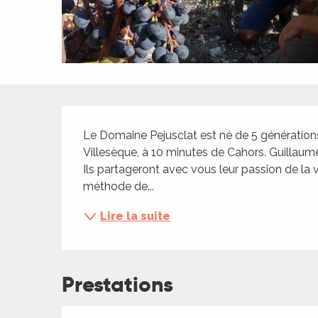
ches,
 et
car
ues
a
Description
ents
Le Domaine Pejusclat est né de 5 générations
es
Villesèque, à 10 minutes de Cahors. Guillaume
Ils partageront avec vous leur passion de la vi
ents
méthode de...
es
ités
Lire la suite
ames
piste
Prestations
 faire