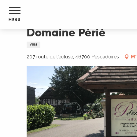
Aller
Accueil
Domaine Périé
au
contenu
MENU
principal
Domaine Périé
NTS
MENTS
VINS
S
URS
207 route de l'écluse, 46700 Pescadoires
M'
du Lot
dans
s le
e