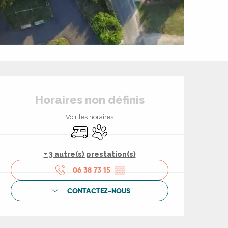
Ouverture et coord
Horaires non définis
Voir les horaires
Accueil camping car
Animaux acceptés
+ 3 autre(s) prestation(s)
06 38 73 15
▒▒
CONTACTEZ-NOUS