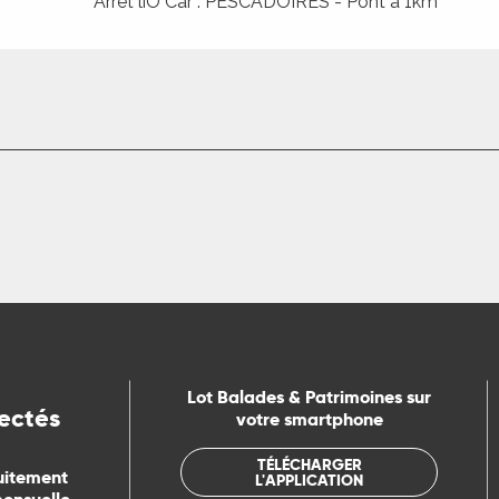
Arrêt liO Car : PESCADOIRES - Pont à 1km
Lot Balades & Patrimoines sur
ectés
votre smartphone
TÉLÉCHARGER
uitement
L'APPLICATION