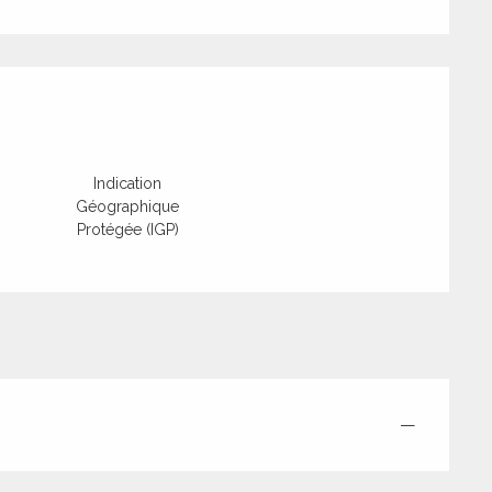
tions
Indication
Géographique
Protégée (IGP)
—