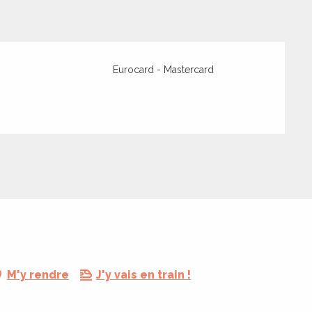
Eurocard - Mastercard
M'y rendre
J'y vais en train !