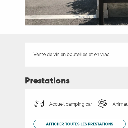
ches,
 et
car
ues
a
Description
ents
Vente de vin en bouteilles et en vrac
es
ents
es
Prestations
ités
ames
piste
Accueil camping car
Animau
 faire
AFFICHER TOUTES LES PRESTATIONS