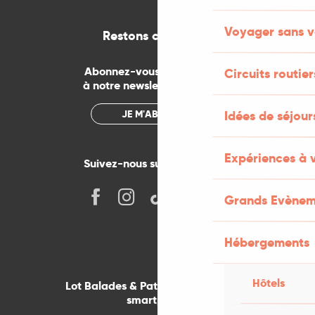
Voyager sans v
Restons connectés
Abonnez-vous gratuitement
Circuits routier
à notre newsletter mensuelle
JE M'ABONNE
Idées de séjou
Expériences à 
Suivez-nous sur les réseaux !
Grands Evènem
Hébergements
Hôtels
Lot Balades & Patrimoines sur votre
smartphone