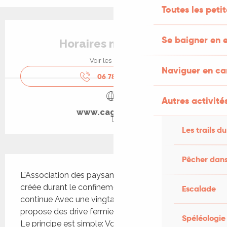
Toutes les peti
Ouverture et coordonnées
Se baigner en e
Horaires non définis
Voir les horaires
Naviguer en c
06 78 95 61
▒▒
Autres activités
www.cagette.net
Les trails du
Description
Pêcher dans
L'Association des paysans du Quercy Blanc fût 
créée durant le confinement et l'aventure 
Escalade
continue Avec une vingtaine de producteurs, elle 
propose des drive fermiers dans le Quercy Blanc 
Spéléologie
Le principe est simple: Vous commandez avant le 