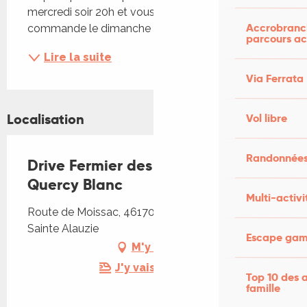
mercredi soir 20h et vous récupérer votre 
Accrobranch
commande le dimanche à...
parcours ac
Lire la suite
Via Ferrata
Localisation
Vol libre
Randonnées
Drive Fermier des Producteurs du
Quercy Blanc
Multi-activi
Route de Moissac, 46170 Castelnau Montratier-
Sainte Alauzie
Escape game
M'y rendre
J'y vais en train !
Top 10 des a
famille