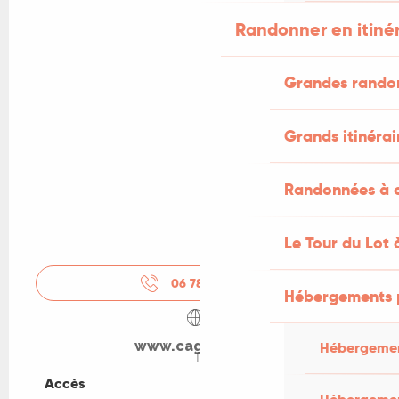
Randonner en itiné
Grandes rando
Grands itinérai
Randonnées à c
Le Tour du Lot 
06 78 95 61
▒▒
Hébergements 
www.cagette.net
Hébergemen
Accès
Accès