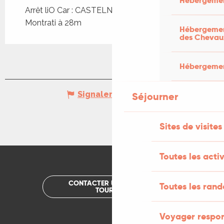
Hébergemen
Arrêt liO Car : CASTELNAU-MO - Castelnau-
Montrati à 28m
Hébergement
des Chevau
Hébergement
Signaler une erreur
Séjourner
Sites de visites
Toutes les activ
CONTACTER UN OFFICE DE
Toutes les ran
TOURISME
Voyager respo