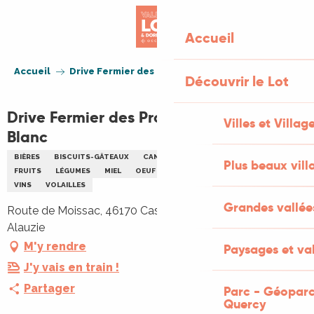
Aller
au
Accueil
contenu
principal
Accueil
Drive Fermier des Producteurs du Quercy Blanc
Découvrir le Lot
Drive Fermier des Producteurs du Quercy
Villes et Villag
Blanc
BIÈRES
BISCUITS-GÂTEAUX
CANARD
FOIE GRAS
FROMAGE
Plus beaux vill
FRUITS
LÉGUMES
MIEL
OEUF
OVIN
PRODUIT APICOLE
VINS
VOLAILLES
Grandes vallée
Route de Moissac, 46170 Castelnau Montratier-Sainte
Alauzie
M'y rendre
Paysages et val
J'y vais en train !
Partager
Parc - Géoparc
Quercy