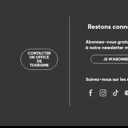
ue
Restons conn
Abonnez-vous grat
à notre newsletter 
CONTACTER
UN OFFICE
JE M'ABONNE
DE
TOURISME
Suivez-nous sur les 
its
r