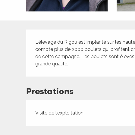
ches,
 et
car
ues
Description
a
L'élevage du Rigou est implanté sur les hauteu
compte plus de 2000 poulets qui profitent chaq
ents
de cette campagne. Les poulets sont élevés a
es
grande qualité.
ents
es
ités
Prestations
ames
piste
Visite de l'exploitation
 faire