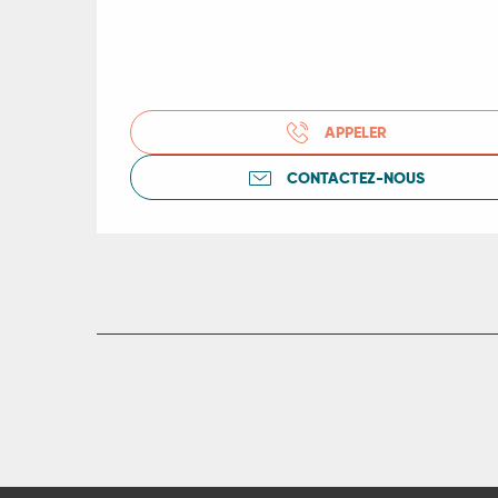
APPELER
CONTACTEZ-NOUS
R
ts
rs
ns