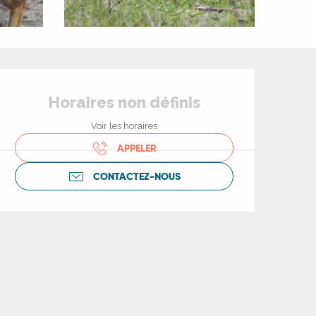
Ouverture et coord
Horaires non définis
Voir les horaires
APPELER
CONTACTEZ-NOUS