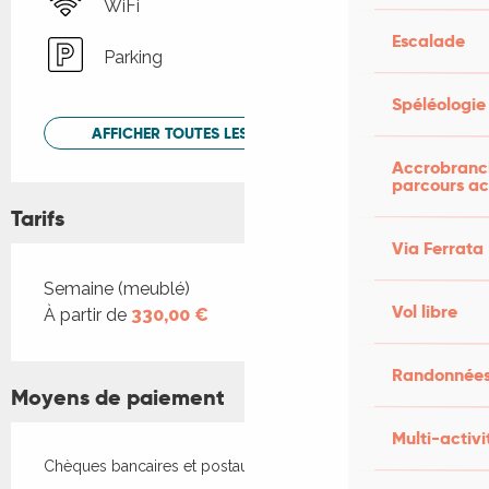
WiFi
Escalade
Parking
Spéléologie
AFFICHER TOUTES LES PRESTATIONS
Accrobranch
parcours ac
Tarifs
Via Ferrata
Tarifs 2026
Semaine (meublé)
Vol libre
À partir de
330,00 €
Randonnées
Moyens de paiement
Multi-activi
Chèques bancaires et postaux