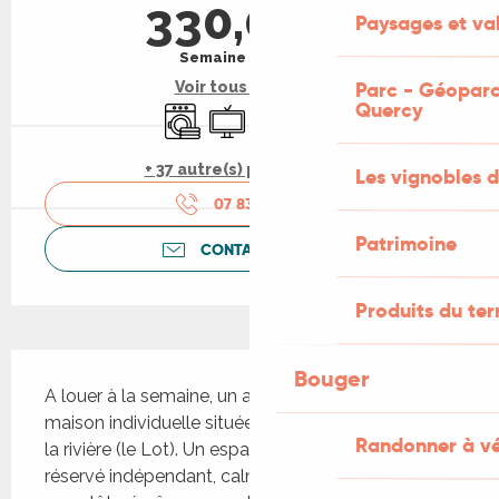
330,00 €
Paysages et val
Semaine (meublé)
Parc - Géoparc
Voir tous les tarifs
Quercy
Lave linge
Télévision
WiFi
Parking
+ 37 autre(s) prestation(s)
Les vignobles d
07 83 52 71
▒▒
Patrimoine
CONTACTEZ-NOUS
Produits du ter
Description
Bouger
A louer à la semaine, un appartement dans une 
maison individuelle située à quelques mètres de 
Randonner à v
la rivière (le Lot). Un espace extérieur vous est 
réservé indépendant, calme et reposant (terrain 