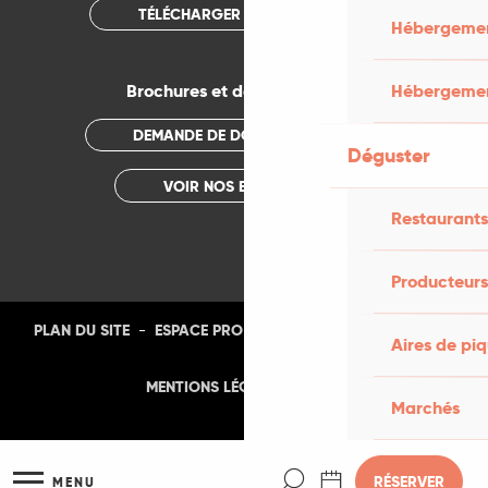
TÉLÉCHARGER L'APPLICATION
Hébergement
Brochures et documentations
Hébergemen
DEMANDE DE DOCUMENTATION
Déguster
VOIR NOS BROCHURES
Restaurants
Producteurs
-
-
-
-
PLAN DU SITE
ESPACE PRO
PRESSE
PHOTOTHÈQUE
Aires de pi
-
MENTIONS LÉGALES
CGU
Marchés
Recherche
RÉSERVER
MENU