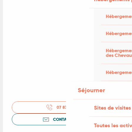
Hébergemen
Hébergemen
Hébergement
des Chevau
Hébergement
Séjourner
Sites de visites
07 83 52 71
▒▒
CONTACTEZ-NOUS
Toutes les activ