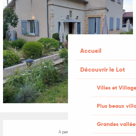
Accueil
Découvrir le Lot
Villes et Villag
Plus beaux vill
Ouverture et coordonnées
Grandes vallée
À partir de