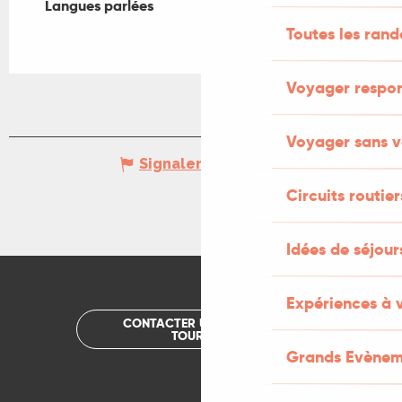
Langues parlées
Langues parlées
Toutes les ran
Voyager respo
Voyager sans v
Signaler une erreur
Circuits routier
Idées de séjou
Expériences à 
CONTACTER UN OFFICE DE
TOURISME
Grands Evènem