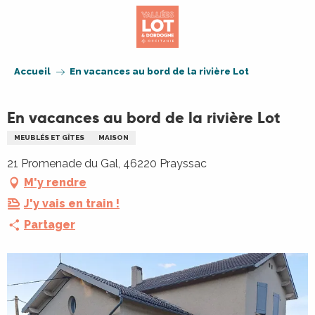
Aller
au
contenu
principal
Accueil
En vacances au bord de la rivière Lot
En vacances au bord de la rivière Lot
MEUBLÉS ET GÎTES
MAISON
21 Promenade du Gal, 46220 Prayssac
M'y rendre
J'y vais en train !
Partager