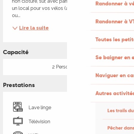
non clôturé, sûr, avec parking privatif). Egalement, 
Randonner à vé
un local pour vos vélos (avec prise électrique) 
ou...
Randonner à V
Lire la suite
Toutes les peti
Capacité
Se baigner en e
2 Personne(s)
Naviguer en c
Prestations
Autres activités
Lave linge
Les trails du
Télévision
Pêcher dans