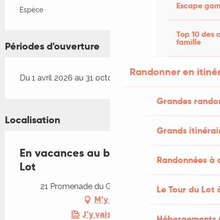
Escape game
Espèce
Top 10 des a
famille
Périodes d'ouverture
Randonner en itiné
Du 1 avril 2026 au 31 octobre 2026
Grandes rando
Localisation
Grands itinérai
En vacances au bord de la rivière
Randonnées à c
Lot
21 Promenade du Gal, 46220 Prayssac
Le Tour du Lot 
M'y rendre
J'y vais en train !
Hébergements 