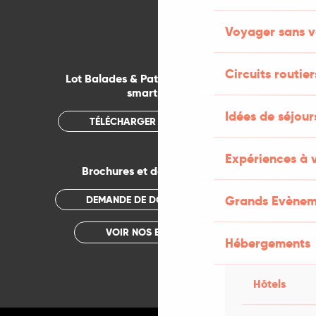
Voyager sans v
Circuits routier
Lot Balades & Patrimoines sur votre
smartphone
Idées de séjou
TÉLÉCHARGER L'APPLICATION
Expériences à 
Brochures et documentations
Grands Evènem
DEMANDE DE DOCUMENTATION
VOIR NOS BROCHURES
Hébergements
Hôtels