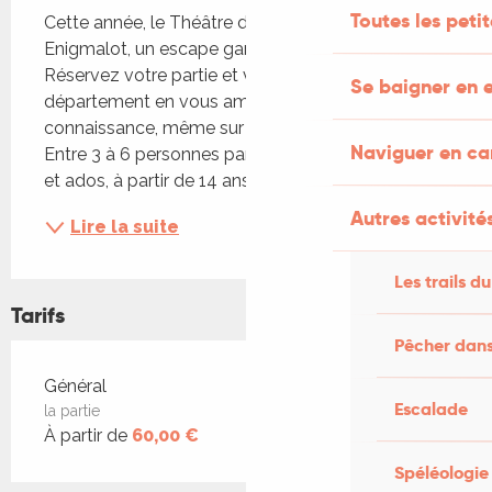
Toutes les peti
Cette année, le Théâtre d'Aymare accueille 
Enigmalot, un escape game mobile sur le Lot. 
Réservez votre partie et venez (re)découvrir le 
Se baigner en e
département en vous amusant. Aucune 
connaissance, même sur le Lot, n'est requise ! 
Naviguer en c
Entre 3 à 6 personnes par partie. Jeu pour adultes 
et ados, à partir de 14 ans....
Autres activités
Lire la suite
Les trails du
Tarifs
Pêcher dans
Tarifs 2026
Général
Escalade
la partie
À partir de
60,00 €
Spéléologie