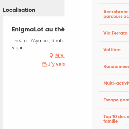
Localisation
Accrobranch
parcours ac
EnigmaLot au théâtre d'Aymare
Via Ferrata
Théâtre d'Aymare, Route des Cazes, 46300 Le
Vigan
Vol libre
M'y rendre
J'y vais en train !
Randonnées
Multi-activi
Escape game
Top 10 des a
famille