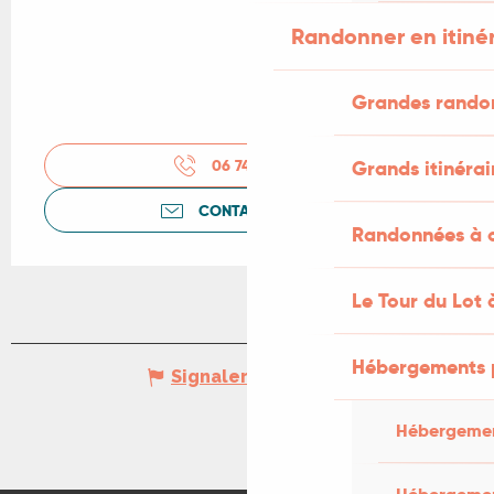
Randonner en itiné
Grandes rando
Grands itinérai
06 74 69 72
▒▒
CONTACTEZ-NOUS
Randonnées à c
Le Tour du Lot 
Hébergements 
Signaler une erreur
Hébergemen