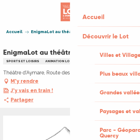
Aller
au
Accueil
contenu
principal
Accueil
EnigmaLot au théâtre d'Aymare
Découvrir le Lot
EnigmaLot au théâtre d'Aymare
Villes et Villag
SPORTS ET LOISIRS
ANIMATION LOCALE
FAMILLE
JEUX
Théâtre d'Aymare, Route des Cazes, 46300 Le Vigan
Plus beaux vill
M'y rendre
J'y vais en train !
Grandes vallée
Partager
Paysages et val
Parc - Géoparc
Quercy