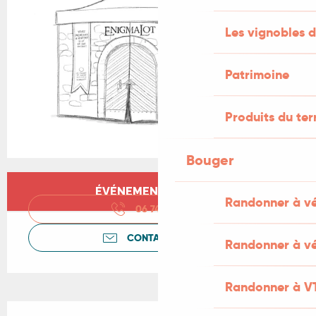
Les vignobles d
Patrimoine
Produits du ter
Bouger
Ouverture et coordonnées
ÉVÉNEMENT TERMINÉ
Randonner à v
06 74 69 72
▒▒
CONTACTEZ-NOUS
Randonner à vé
Randonner à V
Description