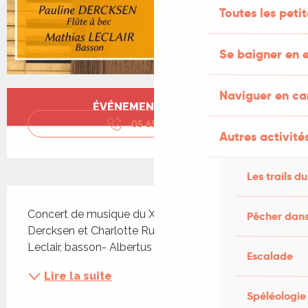
Toutes les peti
Se baigner en e
Naviguer en c
Ouverture et coordonnées
ÉVÉNEMENT TERMINÉ
05 65 22 64
▒▒
Autres activités
Les trails du
Description
Concert de musique du XVIIIème siècle. Pauline 
Pêcher dans
Dercksen et Charlotte Rulh, flûtes à bec - Mathias 
Leclair, basson- Albertus Dercksen, orgue.
Escalade
Lire la suite
Spéléologie