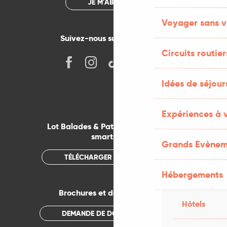
JE M'ABONNE
Voyager sans v
Suivez-nous sur les réseaux !
Circuits routier
Idées de séjou
Expériences à 
Lot Balades & Patrimoines sur votre
smartphone
Grands Evènem
TÉLÉCHARGER L'APPLICATION
Hébergements
Brochures et documentations
Hôtels
DEMANDE DE DOCUMENTATION