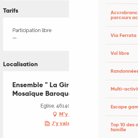
Tarifs
Accrobranch
parcours ac
Tarifs 2026
Participation libre
Via Ferrata
—
Vol libre
Localisation
Randonnées
Ensemble " La Girandola" :
Multi-activi
Mosaïque Baroque
Eglise, 46140 Castelfranc
Escape game
M'y rendre
J'y vais en train !
Top 10 des a
famille