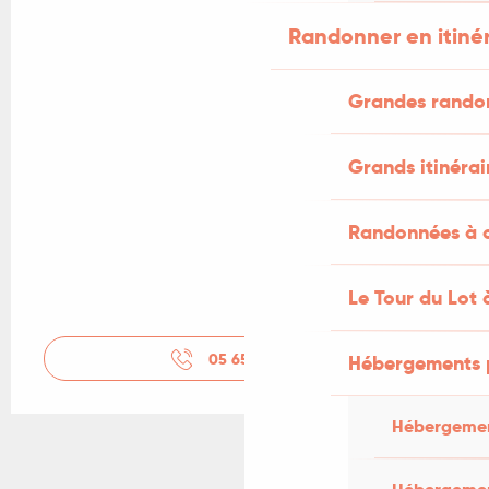
Randonner en itiné
Grandes rando
Grands itinérai
Randonnées à c
Le Tour du Lot 
05 65 22 64
▒▒
Hébergements 
Hébergemen