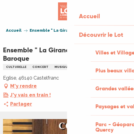
Aller
au
Accueil
contenu
principal
Accueil
Ensemble " La Girandola" : Mosaïque Baroque
Découvrir le Lot
Ensemble " La Girandola" : Mosaïque
Villes et Villag
Baroque
CULTURELLE
CONCERT
MUSIQUE
Plus beaux vill
Eglise, 46140 Castelfranc
M'y rendre
Grandes vallée
J'y vais en train !
Partager
Paysages et val
Parc - Géoparc
Quercy