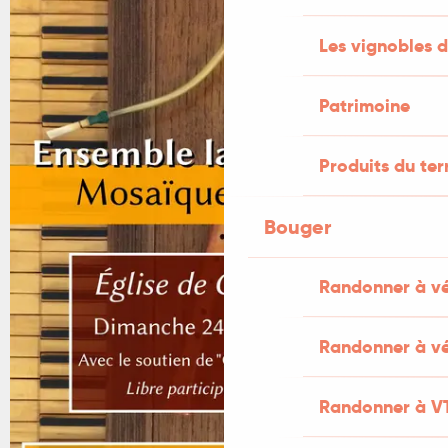
Les vignobles d
Patrimoine
Produits du ter
Bouger
Randonner à v
Randonner à vé
Randonner à V