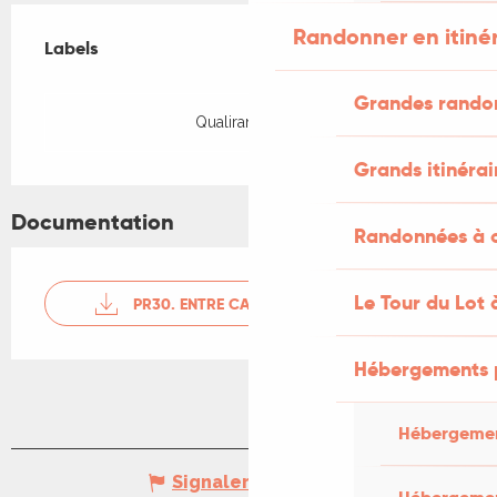
Offres de prestations
Randonner en itiné
Labels
Labels
Grandes rando
Qualirando Lot
Grands itinérai
Documentation
Randonnées à c
Le Tour du Lot 
PR30. ENTRE CAUSSE ET BOURIANE
Hébergements 
Hébergemen
Signaler une erreur