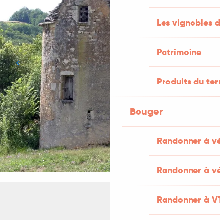
Les vignobles d
Patrimoine
Produits du ter
Bouger
Randonner à v
Randonner à vé
Randonner à V