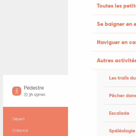
Toutes les peti
Se baigner en e
Naviguer en c
Autres activités
Les trails du
Pédestre
Moyen
3h 15min
Pêcher dans
Escalade
Informations pratiques
Départ
Cœur de Causse
Spéléologie
Distance
12.4 km