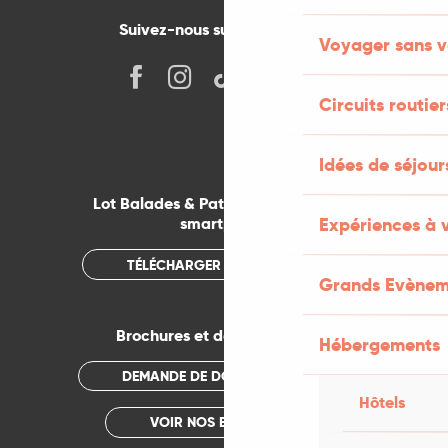
Suivez-nous sur les réseaux !
Voyager sans v
Circuits routier
Idées de séjou
Lot Balades & Patrimoines sur votre
Expériences à 
smartphone
TÉLÉCHARGER L'APPLICATION
Grands Evènem
Brochures et documentations
Hébergements
DEMANDE DE DOCUMENTATION
Hôtels
VOIR NOS BROCHURES