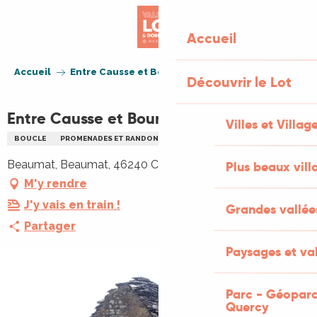
Aller
au
Accueil
contenu
principal
Accueil
Entre Causse et Bouriane
Découvrir le Lot
Entre Causse et Bouriane
Villes et Villag
BOUCLE
PROMENADES ET RANDONNÉES (PR)
Beaumat, Beaumat, 46240 Cœur de Causse
Plus beaux vill
M'y rendre
J'y vais en train !
Grandes vallée
Partager
Paysages et val
Parc - Géoparc
Quercy