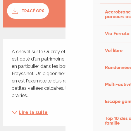
Documentation
TRACÉ GPX
SECTI
Accrobranch
parcours ac
Via Ferrata
Description
Vol libre
A cheval sur le Quercy et la Bouriane, ce circuit 
est doté d'un patrimoine architectural intéressant 
en particulier dans les bourgs de Beaumat et 
Randonnées
Frayssinet. Un pigeonnier tour couvert de lauzes 
en est l'exemple le plus remarquable. Au fond des 
Multi-activi
petites vallées calcaires, le ruban vert des 
prairies...
Escape game
Lire la suite
Top 10 des a
famille