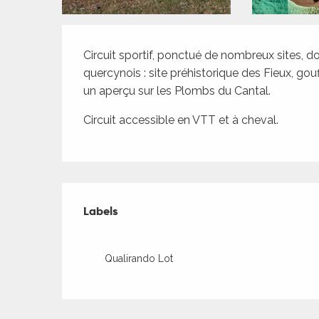
ches,
 et
Description
car
Circuit sportif, ponctué de nombreux sites, 
ues
quercynois : site préhistorique des Fieux, gouff
un aperçu sur les Plombs du Cantal.
a
Circuit accessible en VTT et à cheval.
ents
es
ents
Offres de presta
es
ités
Labels
Labels
ages
ames
piste
Qualirando Lot
es
 faire
es