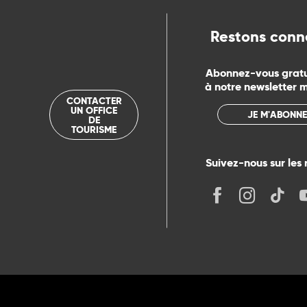
rs
Restons conn
ns
Abonnez-vous grat
à notre newsletter 
CONTACTER
ue
UN OFFICE
JE M'ABONNE
DE
TOURISME
Suivez-nous sur les 
its
r